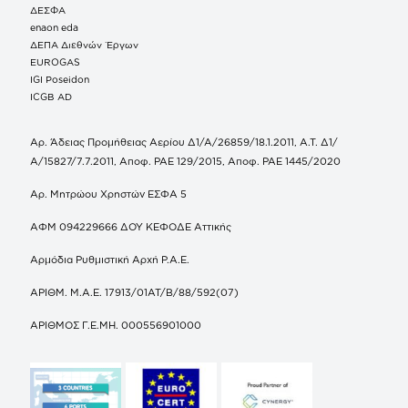
ΔΕΣΦΑ
enaon eda
ΔΕΠΑ Διεθνών Έργων
EUROGAS
IGI Poseidon
ICGB AD
Αρ. Άδειας Προμήθειας Αερίου Δ1/Α/26859/18.1.2011, Α.Τ. Δ1/
Α/15827/7.7.2011, Αποφ. ΡΑΕ 129/2015, Αποφ. ΡΑΕ 1445/2020
Αρ. Μητρώου Χρηστών ΕΣΦΑ 5
ΑΦΜ 094229666 ΔΟΥ ΚΕΦΟΔΕ Αττικής
Αρμόδια Ρυθμιστική Αρχή Ρ.Α.Ε.
ΑΡΙΘΜ. Μ.Α.Ε. 17913/01ΑΤ/Β/88/592(07)
ΑΡΙΘΜΟΣ Γ.Ε.ΜΗ. 000556901000