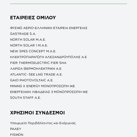
ΕΤΑΙΡΕΙΕΣ
ΟΜΙΛΟΥ
ΦΥΣΙΚΟ ΑΕΡΙΟ-ΕΛΛΗΝΙΚΗ ΕΤΑΙΡΕΙΑ ΕΝΕΡΓΕΙΑΣ
GASTRADE S.A.
NORTH SOLAR M.Α.Ε.
NORTH SOLAR 1 M.Α.Ε.
NEW SPES CONCEPT Μ.Α.Ε.
ΗΛΕΚΤΡΟΠΑΡΑΓΩΓΗ ΑΛΕΞΑΝΔΡΟΥΠΟΛΗΣ A.E
FIER THERMOELECTRIC FIER SHA
ΛΑΡΙΣΑ ΘΕΡΜΟΗΛΕΚΤΡΙΚΗ A.E
ATLANTIC- SEE LNG TRADE A.E.
GAIO PHOTOVOLTAIC Α.Ε.
MINING X ENERGY ΜΟΝΟΠΡΟΣΩΠΗ ΙΚΕ
ΕΝΕΡΓΕΙΑΚΗ ΛΙΒΑΔΕΙΑΣ 3 ΜΟΝΟΠΡΟΣΩΠΗ ΙΚΕ
SOUTH STAFF Α.Ε.
ΧΡΗΣΙΜΟΙ ΣΥΝΔΕΣΜΟΙ
Υπουργείο Περιβάλλοντος και Ενέργειας
ΡΑΑΕΥ
FISIKON