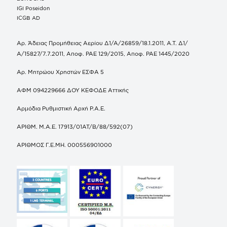
IGI Poseidon
ICGB AD
Αρ. Άδειας Προμήθειας Αερίου Δ1/Α/26859/18.1.2011, Α.Τ. Δ1/
Α/15827/7.7.2011, Αποφ. ΡΑΕ 129/2015, Αποφ. ΡΑΕ 1445/2020
Αρ. Μητρώου Χρηστών ΕΣΦΑ 5
ΑΦΜ 094229666 ΔΟΥ ΚΕΦΟΔΕ Αττικής
Αρμόδια Ρυθμιστική Αρχή Ρ.Α.Ε.
ΑΡΙΘΜ. Μ.Α.Ε. 17913/01ΑΤ/Β/88/592(07)
ΑΡΙΘΜΟΣ Γ.Ε.ΜΗ. 000556901000