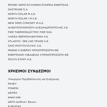
ΦΥΣΙΚΟ ΑΕΡΙΟ-ΕΛΛΗΝΙΚΗ ΕΤΑΙΡΕΙΑ ΕΝΕΡΓΕΙΑΣ
GASTRADE S.A.
NORTH SOLAR M.Α.Ε.
NORTH SOLAR 1 M.Α.Ε.
NEW SPES CONCEPT Μ.Α.Ε.
ΗΛΕΚΤΡΟΠΑΡΑΓΩΓΗ ΑΛΕΞΑΝΔΡΟΥΠΟΛΗΣ A.E
FIER THERMOELECTRIC FIER SHA
ΛΑΡΙΣΑ ΘΕΡΜΟΗΛΕΚΤΡΙΚΗ A.E
ATLANTIC- SEE LNG TRADE A.E.
GAIO PHOTOVOLTAIC Α.Ε.
MINING X ENERGY ΜΟΝΟΠΡΟΣΩΠΗ ΙΚΕ
ΕΝΕΡΓΕΙΑΚΗ ΛΙΒΑΔΕΙΑΣ 3 ΜΟΝΟΠΡΟΣΩΠΗ ΙΚΕ
SOUTH STAFF Α.Ε.
ΧΡΗΣΙΜΟΙ ΣΥΝΔΕΣΜΟΙ
Υπουργείο Περιβάλλοντος και Ενέργειας
ΡΑΑΕΥ
FISIKON
ΔΕΣΦΑ
enaon eda
ΔΕΠΑ Διεθνών Έργων
EUROGAS