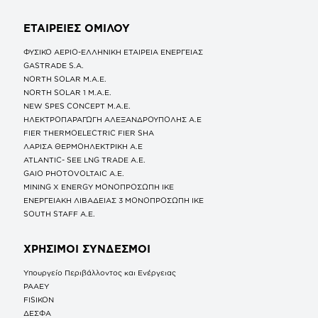
ΕΤΑΙΡΕΙΕΣ
ΟΜΙΛΟΥ
ΦΥΣΙΚΟ ΑΕΡΙΟ-ΕΛΛΗΝΙΚΗ ΕΤΑΙΡΕΙΑ ΕΝΕΡΓΕΙΑΣ
GASTRADE S.A.
NORTH SOLAR M.Α.Ε.
NORTH SOLAR 1 M.Α.Ε.
NEW SPES CONCEPT Μ.Α.Ε.
ΗΛΕΚΤΡΟΠΑΡΑΓΩΓΗ ΑΛΕΞΑΝΔΡΟΥΠΟΛΗΣ A.E
FIER THERMOELECTRIC FIER SHA
ΛΑΡΙΣΑ ΘΕΡΜΟΗΛΕΚΤΡΙΚΗ A.E
ATLANTIC- SEE LNG TRADE A.E.
GAIO PHOTOVOLTAIC Α.Ε.
MINING X ENERGY ΜΟΝΟΠΡΟΣΩΠΗ ΙΚΕ
ΕΝΕΡΓΕΙΑΚΗ ΛΙΒΑΔΕΙΑΣ 3 ΜΟΝΟΠΡΟΣΩΠΗ ΙΚΕ
SOUTH STAFF Α.Ε.
ΧΡΗΣΙΜΟΙ ΣΥΝΔΕΣΜΟΙ
Υπουργείο Περιβάλλοντος και Ενέργειας
ΡΑΑΕΥ
FISIKON
ΔΕΣΦΑ