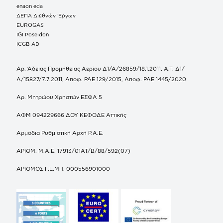
enaon eda
ΔΕΠΑ Διεθνών Έργων
EUROGAS
IGI Poseidon
ICGB AD
Αρ. Άδειας Προμήθειας Αερίου Δ1/Α/26859/18.1.2011, Α.Τ. Δ1/
Α/15827/7.7.2011, Αποφ. ΡΑΕ 129/2015, Αποφ. ΡΑΕ 1445/2020
Αρ. Μητρώου Χρηστών ΕΣΦΑ 5
ΑΦΜ 094229666 ΔΟΥ ΚΕΦΟΔΕ Αττικής
Αρμόδια Ρυθμιστική Αρχή Ρ.Α.Ε.
ΑΡΙΘΜ. Μ.Α.Ε. 17913/01ΑΤ/Β/88/592(07)
ΑΡΙΘΜΟΣ Γ.Ε.ΜΗ. 000556901000