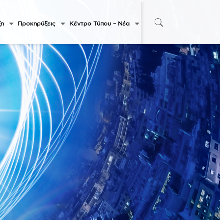
ξη
Προκηρύξεις
Κέντρο Τύπου – Νέα