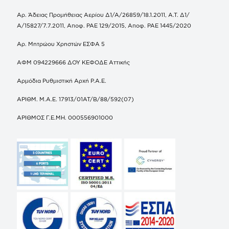
Αρ. Άδειας Προμήθειας Αερίου Δ1/Α/26859/18.1.2011, Α.Τ. Δ1/
Α/15827/7.7.2011, Αποφ. ΡΑΕ 129/2015, Αποφ. ΡΑΕ 1445/2020
Αρ. Μητρώου Χρηστών ΕΣΦΑ 5
ΑΦΜ 094229666 ΔΟΥ ΚΕΦΟΔΕ Αττικής
Αρμόδια Ρυθμιστική Αρχή Ρ.Α.Ε.
ΑΡΙΘΜ. Μ.Α.Ε. 17913/01ΑΤ/Β/88/592(07)
ΑΡΙΘΜΟΣ Γ.Ε.ΜΗ. 000556901000