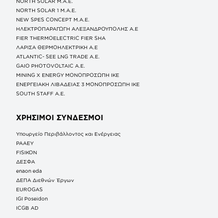
NORTH SOLAR M.Α.Ε.
NORTH SOLAR 1 M.Α.Ε.
NEW SPES CONCEPT Μ.Α.Ε.
ΗΛΕΚΤΡΟΠΑΡΑΓΩΓΗ ΑΛΕΞΑΝΔΡΟΥΠΟΛΗΣ A.E
FIER THERMOELECTRIC FIER SHA
ΛΑΡΙΣΑ ΘΕΡΜΟΗΛΕΚΤΡΙΚΗ A.E
ATLANTIC- SEE LNG TRADE A.E.
GAIO PHOTOVOLTAIC Α.Ε.
MINING X ENERGY ΜΟΝΟΠΡΟΣΩΠΗ ΙΚΕ
ΕΝΕΡΓΕΙΑΚΗ ΛΙΒΑΔΕΙΑΣ 3 ΜΟΝΟΠΡΟΣΩΠΗ ΙΚΕ
SOUTH STAFF Α.Ε.
ΧΡΗΣΙΜΟΙ ΣΥΝΔΕΣΜΟΙ
Υπουργείο Περιβάλλοντος και Ενέργειας
ΡΑΑΕΥ
FISIKON
ΔΕΣΦΑ
enaon eda
ΔΕΠΑ Διεθνών Έργων
EUROGAS
IGI Poseidon
ICGB AD