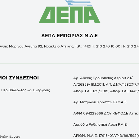
ΔΕΠΑ ΕΜΠΟΡΙΑΣ Μ.Α.Ε
νση: Μαρίνου Αντύπα 92, Ηράκλειο Αττικής, Τ.Κ.: 14121 Τ: 210 270 10 00 | F: 210 27
ΜΟΙ ΣΥΝΔΕΣΜΟΙ
Αρ. Άδειας Προμήθειας Αερίου Δ1/
Α/26859/18.1.2011, Α.Τ. Δ1/Α/15827/7.7
 Περιβάλλοντος και Ενέργειας
Αποφ. ΡΑΕ 129/2015, Αποφ. ΡΑΕ 1445
Αρ. Μητρώου Χρηστών ΕΣΦΑ 5
ΑΦΜ 094229666 ΔΟΥ ΚΕΦΟΔΕ Αττικ
Αρμόδια Ρυθμιστική Αρχή Ρ.Α.Ε.
ΑΡΙΘΜ. Μ.Α.Ε. 17913/01ΑΤ/Β/88/592(
θνών Έργων