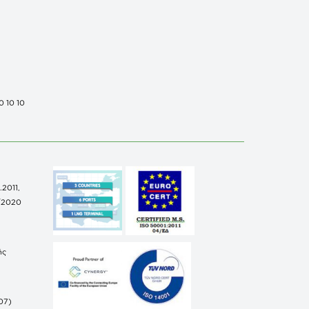
0 10 10
.2011,
/2020
ής
07)