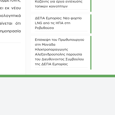
συμμετοχής
Κοζάνης για έργα ενίσχυσης
τοπικών κοινοτήτων
ει εκ νέου
ιολογητικά
ΔΕΠΑ Εμπορίας: Νέο φορτίο
νεται ότι
LNG από τις ΗΠΑ στη
Ρεβυθούσα
Δημοπρασία
Επίσκεψη του Πρωθυπουργού
στη Μονάδα
Ηλεκτροπαραγωγής
Αλεξανδρούπολης παρουσία
του Διευθύνοντος Συμβούλου
της ΔΕΠΑ Εμπορίας