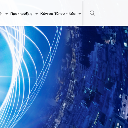
ξη
Προκηρύξεις
Κέντρο Τύπου – Νέα