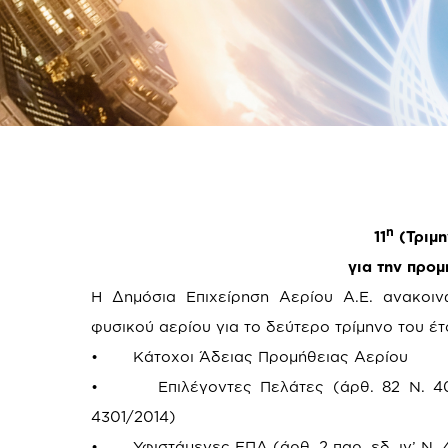
η
11
(Τριμη
για την προ
Η Δημόσια Επιχείρηση Αερίου Α.Ε. ανακοιν
φυσικού αερίου για το δεύτερο τρίμηνο του έτ
• Κάτοχοι Άδειας Προμήθειας Αερίου
• Επιλέγοντες Πελάτες (άρθ. 82 Ν. 4001/
4301/2014)
• Υφιστάμενες ΕΠΑ (άρθ. 2 παρ. εδ. ιγ’ Ν. 