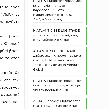
Η ΔΕΠΑ Εμπορίας ολοκλήρωσε
με επιτυχία την πρώτη
ατεθεί προς
παράδοση LNG στη
75.107,155
Bulgartransgaz στο FSRU
Αλεξανδρούπολης
σε πενήντα
Η ATLANTIC SEE LNG TRADE
επιταχύνει την ανάπτυξή της
ίας, βάσει
στον Κάθετο Διάδρομο
ος Φυσικού
φθεί βάσει
ATLANTIC SEE LNG TRADE:
Διπλασιάζει τις ποσότητες LNG
ια το έτος
από τις ΗΠΑ μέσω επέκτασης
της συμφωνίας με τη Venture
Global
πρασία θα
όλυνσή των
Η ΔΕΠΑ Εμπορίας κέρδισε τον
διαγωνισμό της Bulgartransgaz
αφερόμενος
για την προμήθεια LNG
 αναλυτικά
ΔΕΠΑ Εμπορίας: Σύμβαση της
πτωση που
NORTH SOLAR με τον Δήμο