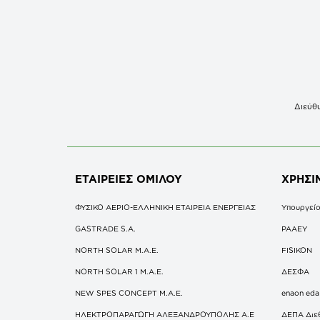
Διεύθυ
ΕΤΑΙΡΕΙΕΣ
ΟΜΙΛΟΥ
ΧΡΗΣΙ
ΦΥΣΙΚΟ ΑΕΡΙΟ-ΕΛΛΗΝΙΚΗ ΕΤΑΙΡΕΙΑ ΕΝΕΡΓΕΙΑΣ
Υπουργείο
GASTRADE S.A.
ΡΑΑΕΥ
NORTH SOLAR M.Α.Ε.
FISIKON
NORTH SOLAR 1 M.Α.Ε.
ΔΕΣΦΑ
NEW SPES CONCEPT Μ.Α.Ε.
enaon eda
ΗΛΕΚΤΡΟΠΑΡΑΓΩΓΗ ΑΛΕΞΑΝΔΡΟΥΠΟΛΗΣ A.E
ΔΕΠΑ Διε