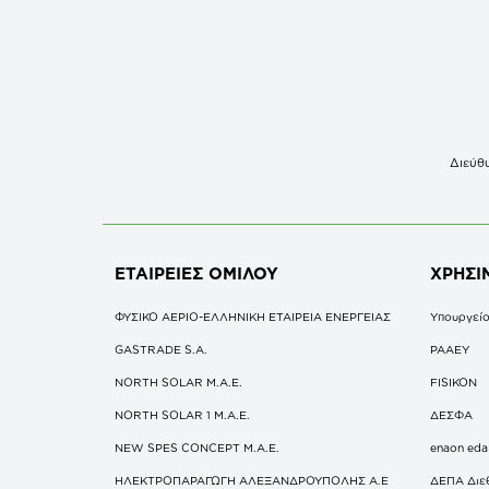
Διεύθυ
ΕΤΑΙΡΕΙΕΣ
ΟΜΙΛΟΥ
ΧΡΗΣΙ
ΦΥΣΙΚΟ ΑΕΡΙΟ-ΕΛΛΗΝΙΚΗ ΕΤΑΙΡΕΙΑ ΕΝΕΡΓΕΙΑΣ
Υπουργείο
GASTRADE S.A.
ΡΑΑΕΥ
NORTH SOLAR M.Α.Ε.
FISIKON
NORTH SOLAR 1 M.Α.Ε.
ΔΕΣΦΑ
NEW SPES CONCEPT Μ.Α.Ε.
enaon eda
ΗΛΕΚΤΡΟΠΑΡΑΓΩΓΗ ΑΛΕΞΑΝΔΡΟΥΠΟΛΗΣ A.E
ΔΕΠΑ Διε