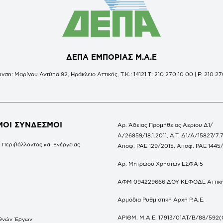
ΔΕΠΑ ΕΜΠΟΡΙΑΣ Μ.Α.Ε
νση: Μαρίνου Αντύπα 92, Ηράκλειο Αττικής, Τ.Κ.: 14121 Τ: 210 270 10 00 | F: 210 27
ΜΟΙ ΣΥΝΔΕΣΜΟΙ
Αρ. Άδειας Προμήθειας Αερίου Δ1/
Α/26859/18.1.2011, Α.Τ. Δ1/Α/15827/7.7
 Περιβάλλοντος και Ενέργειας
Αποφ. ΡΑΕ 129/2015, Αποφ. ΡΑΕ 1445
Αρ. Μητρώου Χρηστών ΕΣΦΑ 5
ΑΦΜ 094229666 ΔΟΥ ΚΕΦΟΔΕ Αττικ
Αρμόδια Ρυθμιστική Αρχή Ρ.Α.Ε.
ΑΡΙΘΜ. Μ.Α.Ε. 17913/01ΑΤ/Β/88/592(
θνών Έργων