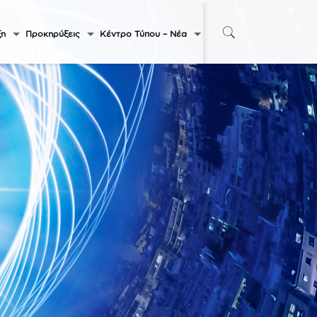
ξη
Προκηρύξεις
Κέντρο Τύπου – Νέα