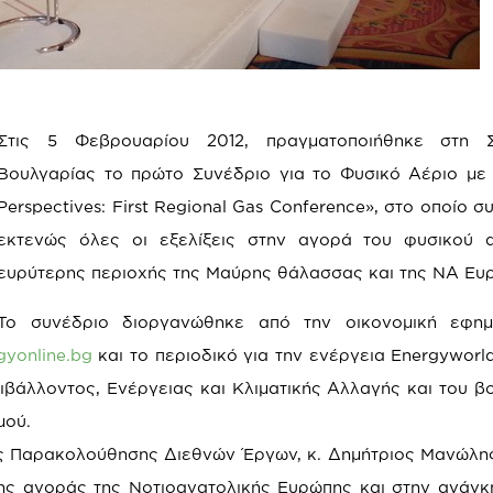
Στις 5 Φεβρουαρίου 2012, πραγματοποιήθηκε στη 
Βουλγαρίας το πρώτο Συνέδριο για το Φυσικό Αέριο με 
Perspectives: First Regional Gas Conference», στο οποίο 
εκτενώς όλες οι εξελίξεις στην αγορά του φυσικού α
ευρύτερης περιοχής της Μαύρης θάλασσας και της ΝΑ Ευ
Το συνέδριο διοργανώθηκε από την οικονομική εφημ
yonline.bg
και το περιοδικό για την ενέργεια Energyworl
ιβάλλοντος, Ενέργειας και Κλιματικής Αλλαγής και του β
μού.
ς Παρακολούθησης Διεθνών Έργων, κ. Δημήτριος Μανώλης
ης αγοράς της Νοτιοανατολικής Ευρώπης και στην ανάγκ