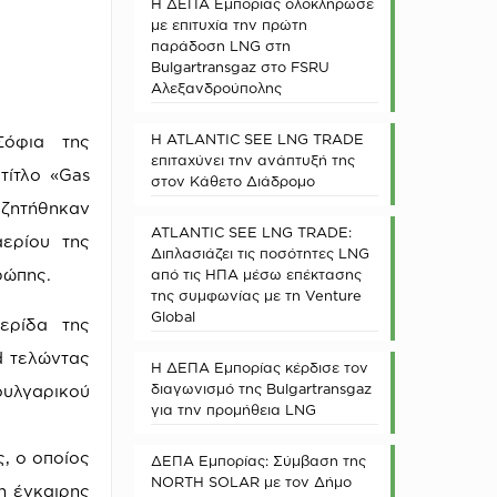
Η ΔΕΠΑ Εμπορίας ολοκλήρωσε
με επιτυχία την πρώτη
παράδοση LNG στη
Bulgartransgaz στο FSRU
Αλεξανδρούπολης
Η ATLANTIC SEE LNG TRADE
Σόφια της
επιταχύνει την ανάπτυξή της
τίτλο «Gas
στον Κάθετο Διάδρομο
συζητήθηκαν
ATLANTIC SEE LNG TRADE:
ερίου της
Διπλασιάζει τις ποσότητες LNG
ρώπης.
από τις ΗΠΑ μέσω επέκτασης
της συμφωνίας με τη Venture
Global
ερίδα της
d τελώντας
Η ΔΕΠΑ Εμπορίας κέρδισε τον
διαγωνισμό της Bulgartransgaz
ουλγαρικού
για την προμήθεια LNG
, ο οποίος
ΔΕΠΑ Εμπορίας: Σύμβαση της
NORTH SOLAR με τον Δήμο
η έγκαιρης