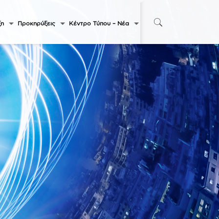
ξη
Προκηρύξεις
Κέντρο Τύπου – Νέα