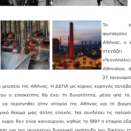
Το εργο
φωταερί
Αθήνας, ο 
στεγάζ
«Τεχνόπολ
Αθηναίων, ά
27 Ιανουαρί
κό μουσείο της Αθήνας. Η ΔΕΠΑ ως κύριος χορηγός συνέβ
ου ο επισκέπτης θα έχει τη δυνατότητα, μέσα από τα
 να περιηγηθεί στην ιστορία της Αθήνας και τη βιομη
γικό θαύμα μιας άλλης εποχής. Να συνδέσει τις παλαιέ
χώρο δεν είναι καινούργιοι, καθώς το 1997 η εταιρία εξ
άση για την περαιτέρω δυναμική ανάπτυξη του δικτύου τ