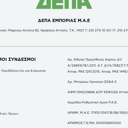
ΔΕΠΑ ΕΜΠΟΡΙΑΣ Μ.Α.Ε
νση: Μαρίνου Αντύπα 92, Ηράκλειο Αττικής, Τ.Κ.: 14121 Τ: 210 270 10 00 | F: 210 27
ΜΟΙ ΣΥΝΔΕΣΜΟΙ
Αρ. Άδειας Προμήθειας Αερίου Δ1/
Α/26859/18.1.2011, Α.Τ. Δ1/Α/15827/7.7
 Περιβάλλοντος και Ενέργειας
Αποφ. ΡΑΕ 129/2015, Αποφ. ΡΑΕ 1445
Αρ. Μητρώου Χρηστών ΕΣΦΑ 5
ΑΦΜ 094229666 ΔΟΥ ΚΕΦΟΔΕ Αττικ
Αρμόδια Ρυθμιστική Αρχή Ρ.Α.Ε.
ΑΡΙΘΜ. Μ.Α.Ε. 17913/01ΑΤ/Β/88/592(
θνών Έργων
S
ΑΡΙΘΜΟΣ Γ.Ε.ΜΗ. 000556901000