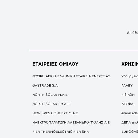
Διεύθυ
ΕΤΑΙΡΕΙΕΣ
ΟΜΙΛΟΥ
ΧΡΗΣΙ
ΦΥΣΙΚΟ ΑΕΡΙΟ-ΕΛΛΗΝΙΚΗ ΕΤΑΙΡΕΙΑ ΕΝΕΡΓΕΙΑΣ
Υπουργείο
GASTRADE S.A.
ΡΑΑΕΥ
NORTH SOLAR M.Α.Ε.
FISIKON
NORTH SOLAR 1 M.Α.Ε.
ΔΕΣΦΑ
NEW SPES CONCEPT Μ.Α.Ε.
enaon eda
ΗΛΕΚΤΡΟΠΑΡΑΓΩΓΗ ΑΛΕΞΑΝΔΡΟΥΠΟΛΗΣ A.E
ΔΕΠΑ Διε
FIER THERMOELECTRIC FIER SHA
EUROGA