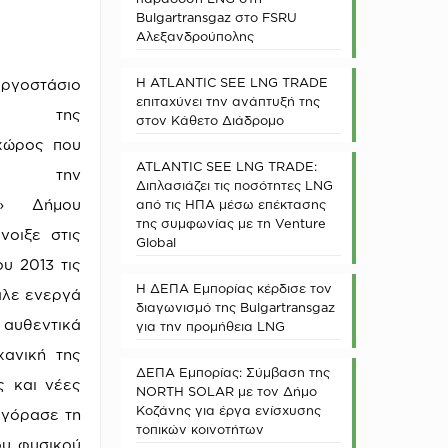
Bulgartransgaz στο FSRU
Αλεξανδρούπολης
Η ATLANTIC SEE LNG TRADE
στάσιο
επιταχύνει την ανάπτυξή της
ου της
στον Κάθετο Διάδρομο
χώρος που
ATLANTIC SEE LNG TRADE:
ει την
Διπλασιάζει τις ποσότητες LNG
ις» Δήμου
από τις ΗΠΑ μέσω επέκτασης
της συμφωνίας με τη Venture
νοιξε στις
Global
ου 2013 τις
Η ΔΕΠΑ Εμπορίας κέρδισε τον
αλε ενεργά
διαγωνισμό της Bulgartransgaz
 αυθεντικά
για την προμήθεια LNG
χανική της
ΔΕΠΑ Εμπορίας: Σύμβαση της
ς και νέες
NORTH SOLAR με τον Δήμο
Κοζάνης για έργα ενίσχυσης
αγόρασε τη
τοπικών κοινοτήτων
ου φυσικού