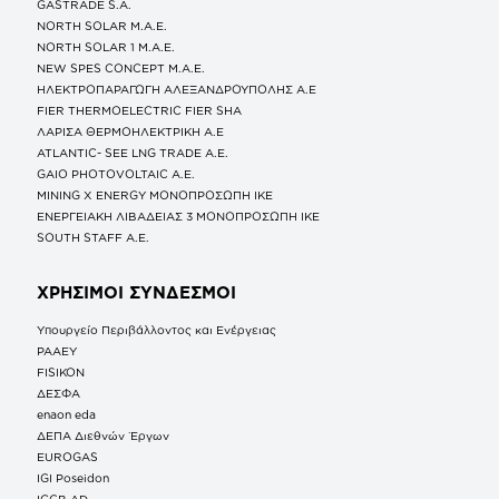
GASTRADE S.A.
NORTH SOLAR M.Α.Ε.
NORTH SOLAR 1 M.Α.Ε.
NEW SPES CONCEPT Μ.Α.Ε.
ΗΛΕΚΤΡΟΠΑΡΑΓΩΓΗ ΑΛΕΞΑΝΔΡΟΥΠΟΛΗΣ A.E
FIER THERMOELECTRIC FIER SHA
ΛΑΡΙΣΑ ΘΕΡΜΟΗΛΕΚΤΡΙΚΗ A.E
ATLANTIC- SEE LNG TRADE A.E.
GAIO PHOTOVOLTAIC Α.Ε.
MINING X ENERGY ΜΟΝΟΠΡΟΣΩΠΗ ΙΚΕ
ΕΝΕΡΓΕΙΑΚΗ ΛΙΒΑΔΕΙΑΣ 3 ΜΟΝΟΠΡΟΣΩΠΗ ΙΚΕ
SOUTH STAFF Α.Ε.
ΧΡΗΣΙΜΟΙ ΣΥΝΔΕΣΜΟΙ
Υπουργείο Περιβάλλοντος και Ενέργειας
ΡΑΑΕΥ
FISIKON
ΔΕΣΦΑ
enaon eda
ΔΕΠΑ Διεθνών Έργων
EUROGAS
IGI Poseidon
ICGB AD