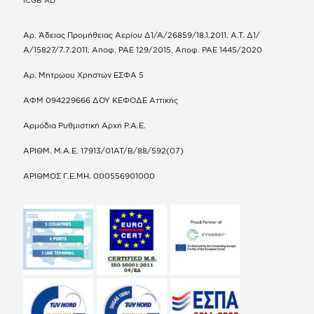
Αρ. Άδειας Προμήθειας Αερίου Δ1/Α/26859/18.1.2011, Α.Τ. Δ1/
Α/15827/7.7.2011, Αποφ. ΡΑΕ 129/2015, Αποφ. ΡΑΕ 1445/2020
Αρ. Μητρώου Χρηστών ΕΣΦΑ 5
ΑΦΜ 094229666 ΔΟΥ ΚΕΦΟΔΕ Αττικής
Αρμόδια Ρυθμιστική Αρχή Ρ.Α.Ε.
ΑΡΙΘΜ. Μ.Α.Ε. 17913/01ΑΤ/Β/88/592(07)
ΑΡΙΘΜΟΣ Γ.Ε.ΜΗ. 000556901000