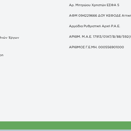
Αρ. Μητρώου Χρηστών ΕΣΦΑ 5
ΑΦΜ 094229666 ΔΟΥ ΚΕΦΟΔΕ Αττικ
Αρμόδια Ρυθμιστική Αρχή Ρ.Α.Ε.
ΑΡΙΘΜ. Μ.Α.Ε. 17913/01ΑΤ/Β/88/592(
θνών Έργων
S
ΑΡΙΘΜΟΣ Γ.Ε.ΜΗ. 000556901000
don