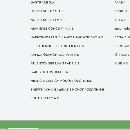
GASTRADE S.A.
ΡΑΑΕΥ
NORTH SOLAR M.Α.Ε.
FISIKON
NORTH SOLAR 1 M.Α.Ε.
ΔΕΣΦΑ
NEW SPES CONCEPT Μ.Α.Ε.
enaon eda
ΗΛΕΚΤΡΟΠΑΡΑΓΩΓΗ ΑΛΕΞΑΝΔΡΟΥΠΟΛΗΣ A.E
ΔΕΠΑ Διε
FIER THERMOELECTRIC FIER SHA
EUROGA
ΛΑΡΙΣΑ ΘΕΡΜΟΗΛΕΚΤΡΙΚΗ A.E
IGI Posei
ATLANTIC- SEE LNG TRADE A.E.
ICGB AD
GAIO PHOTOVOLTAIC Α.Ε.
MINING X ENERGY ΜΟΝΟΠΡΟΣΩΠΗ ΙΚΕ
ΕΝΕΡΓΕΙΑΚΗ ΛΙΒΑΔΕΙΑΣ 3 ΜΟΝΟΠΡΟΣΩΠΗ ΙΚΕ
SOUTH STAFF Α.Ε.