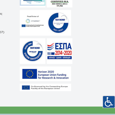
ής
07)