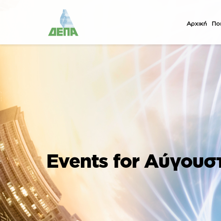
Αρχική
Ποι
Events for Αύγουσ