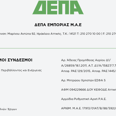
ΔΕΠΑ ΕΜΠΟΡΙΑΣ Μ.Α.Ε
νση: Μαρίνου Αντύπα 92, Ηράκλειο Αττικής, Τ.Κ.: 14121 Τ: 210 270 10 00 | F: 210 27
ΜΟΙ ΣΥΝΔΕΣΜΟΙ
Αρ. Άδειας Προμήθειας Αερίου Δ1/
Α/26859/18.1.2011, Α.Τ. Δ1/Α/15827/7.7
 Περιβάλλοντος και Ενέργειας
Αποφ. ΡΑΕ 129/2015, Αποφ. ΡΑΕ 1445
Αρ. Μητρώου Χρηστών ΕΣΦΑ 5
ΑΦΜ 094229666 ΔΟΥ ΚΕΦΟΔΕ Αττικ
Αρμόδια Ρυθμιστική Αρχή Ρ.Α.Ε.
ΑΡΙΘΜ. Μ.Α.Ε. 17913/01ΑΤ/Β/88/592(
θνών Έργων