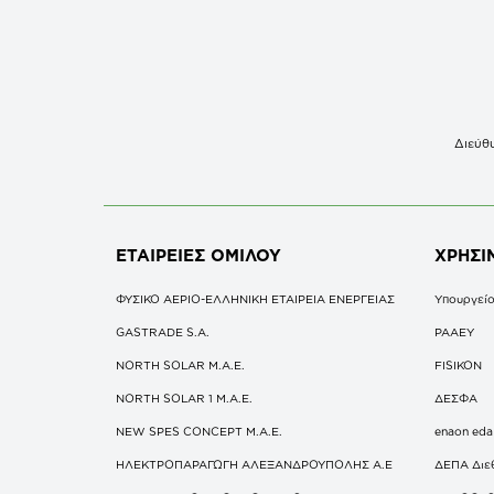
Διεύθυ
ΕΤΑΙΡΕΙΕΣ
ΟΜΙΛΟΥ
ΧΡΗΣΙ
ΦΥΣΙΚΟ ΑΕΡΙΟ-ΕΛΛΗΝΙΚΗ ΕΤΑΙΡΕΙΑ ΕΝΕΡΓΕΙΑΣ
Υπουργείο
GASTRADE S.A.
ΡΑΑΕΥ
NORTH SOLAR M.Α.Ε.
FISIKON
NORTH SOLAR 1 M.Α.Ε.
ΔΕΣΦΑ
NEW SPES CONCEPT Μ.Α.Ε.
enaon eda
ΗΛΕΚΤΡΟΠΑΡΑΓΩΓΗ ΑΛΕΞΑΝΔΡΟΥΠΟΛΗΣ A.E
ΔΕΠΑ Διε