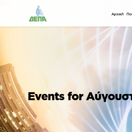
Αρχική
Ποι
Events for Αύγουσ