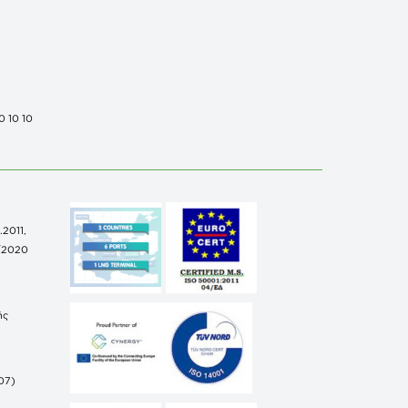
0 10 10
.2011,
/2020
ής
07)