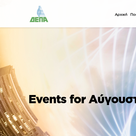
Αρχική
Ποι
Events for Αύγουσ