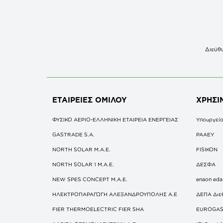
Διεύθυ
ΕΤΑΙΡΕΙΕΣ
ΟΜΙΛΟΥ
ΧΡΗΣΙ
ΦΥΣΙΚΟ ΑΕΡΙΟ-ΕΛΛΗΝΙΚΗ ΕΤΑΙΡΕΙΑ ΕΝΕΡΓΕΙΑΣ
Υπουργείο
GASTRADE S.A.
ΡΑΑΕΥ
NORTH SOLAR M.Α.Ε.
FISIKON
NORTH SOLAR 1 M.Α.Ε.
ΔΕΣΦΑ
NEW SPES CONCEPT Μ.Α.Ε.
enaon eda
ΗΛΕΚΤΡΟΠΑΡΑΓΩΓΗ ΑΛΕΞΑΝΔΡΟΥΠΟΛΗΣ A.E
ΔΕΠΑ Διε
FIER THERMOELECTRIC FIER SHA
EUROGA