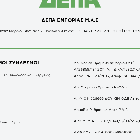
ΔΕΠΑ ΕΜΠΟΡΙΑΣ Μ.Α.Ε
νση: Μαρίνου Αντύπα 92, Ηράκλειο Αττικής, Τ.Κ.: 14121 Τ: 210 270 10 00 | F: 210 27
ΜΟΙ ΣΥΝΔΕΣΜΟΙ
Αρ. Άδειας Προμήθειας Αερίου Δ1/
Α/26859/18.1.2011, Α.Τ. Δ1/Α/15827/7.7
 Περιβάλλοντος και Ενέργειας
Αποφ. ΡΑΕ 129/2015, Αποφ. ΡΑΕ 1445
Αρ. Μητρώου Χρηστών ΕΣΦΑ 5
ΑΦΜ 094229666 ΔΟΥ ΚΕΦΟΔΕ Αττικ
Αρμόδια Ρυθμιστική Αρχή Ρ.Α.Ε.
ΑΡΙΘΜ. Μ.Α.Ε. 17913/01ΑΤ/Β/88/592(
θνών Έργων
S
ΑΡΙΘΜΟΣ Γ.Ε.ΜΗ. 000556901000