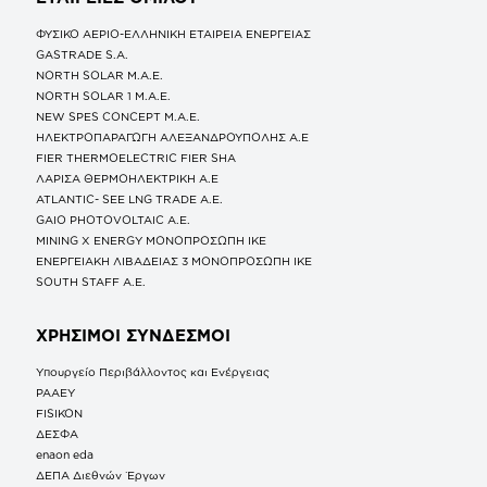
ΦΥΣΙΚΟ ΑΕΡΙΟ-ΕΛΛΗΝΙΚΗ ΕΤΑΙΡΕΙΑ ΕΝΕΡΓΕΙΑΣ
GASTRADE S.A.
NORTH SOLAR M.Α.Ε.
NORTH SOLAR 1 M.Α.Ε.
NEW SPES CONCEPT Μ.Α.Ε.
ΗΛΕΚΤΡΟΠΑΡΑΓΩΓΗ ΑΛΕΞΑΝΔΡΟΥΠΟΛΗΣ A.E
FIER THERMOELECTRIC FIER SHA
ΛΑΡΙΣΑ ΘΕΡΜΟΗΛΕΚΤΡΙΚΗ A.E
ATLANTIC- SEE LNG TRADE A.E.
GAIO PHOTOVOLTAIC Α.Ε.
MINING X ENERGY ΜΟΝΟΠΡΟΣΩΠΗ ΙΚΕ
ΕΝΕΡΓΕΙΑΚΗ ΛΙΒΑΔΕΙΑΣ 3 ΜΟΝΟΠΡΟΣΩΠΗ ΙΚΕ
SOUTH STAFF Α.Ε.
ΧΡΗΣΙΜΟΙ ΣΥΝΔΕΣΜΟΙ
Υπουργείο Περιβάλλοντος και Ενέργειας
ΡΑΑΕΥ
FISIKON
ΔΕΣΦΑ
enaon eda
ΔΕΠΑ Διεθνών Έργων