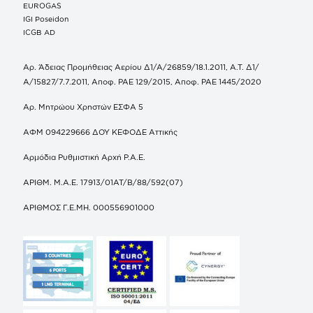
EUROGAS
IGI Poseidon
ICGB AD
Αρ. Άδειας Προμήθειας Αερίου Δ1/Α/26859/18.1.2011, Α.Τ. Δ1/
Α/15827/7.7.2011, Αποφ. ΡΑΕ 129/2015, Αποφ. ΡΑΕ 1445/2020
Αρ. Μητρώου Χρηστών ΕΣΦΑ 5
ΑΦΜ 094229666 ΔΟΥ ΚΕΦΟΔΕ Αττικής
Αρμόδια Ρυθμιστική Αρχή Ρ.Α.Ε.
ΑΡΙΘΜ. Μ.Α.Ε. 17913/01ΑΤ/Β/88/592(07)
ΑΡΙΘΜΟΣ Γ.Ε.ΜΗ. 000556901000