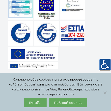
Χρησιμοποιούμε cookies για να σας προσφέρουμε την
καλύτερη δυνατή εμπειρία στη σελίδα μας. Εάν συνεχίσετε
να χρησιμοποιείτε τη σελίδα, θα υποθέσουμε πως είστε
© Copyright 2019 ΔΕΠΑ | All Rights Reserved. |
Πολιτική
ικανοποιημένοι με αυτό.
Προστασίας Προσωπικών Δεδομένων
Εντάξει
Πολιτική cookies