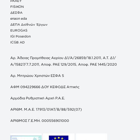
ΡΑΑΕΥ
FISIKON
ΔΕΣΦΑ
enaon eda
ΔΕΠΑ Διεθνών Έργων
EUROGAS
IGI Poseidon
ICGB AD
Αρ. Άδειας Προμήθειας Αερίου Δ1/Α/26859/18.1.2011, Α.Τ. Δ1/
Α/15827/7.7.2011, Αποφ. ΡΑΕ 129/2015, Αποφ. ΡΑΕ 1445/2020
Αρ. Μητρώου Χρηστών ΕΣΦΑ 5
ΑΦΜ 094229666 ΔΟΥ ΚΕΦΟΔΕ Αττικής
Αρμόδια Ρυθμιστική Αρχή Ρ.Α.Ε.
ΑΡΙΘΜ. Μ.Α.Ε. 17913/01ΑΤ/Β/88/592(07)
ΑΡΙΘΜΟΣ Γ.Ε.ΜΗ. 000556901000