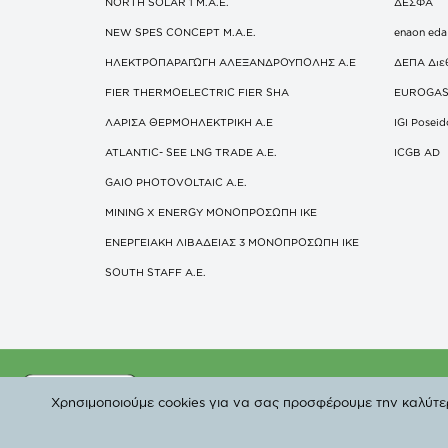
NORTH SOLAR 1 M.Α.Ε.
ΔΕΣΦΑ
NEW SPES CONCEPT Μ.Α.Ε.
enaon eda
ΗΛΕΚΤΡΟΠΑΡΑΓΩΓΗ ΑΛΕΞΑΝΔΡΟΥΠΟΛΗΣ A.E
ΔΕΠΑ Διε
FIER THERMOELECTRIC FIER SHA
EUROGA
ΛΑΡΙΣΑ ΘΕΡΜΟΗΛΕΚΤΡΙΚΗ A.E
IGI Posei
ATLANTIC- SEE LNG TRADE A.E.
ICGB AD
GAIO PHOTOVOLTAIC Α.Ε.
MINING X ENERGY ΜΟΝΟΠΡΟΣΩΠΗ ΙΚΕ
ΕΝΕΡΓΕΙΑΚΗ ΛΙΒΑΔΕΙΑΣ 3 ΜΟΝΟΠΡΟΣΩΠΗ ΙΚΕ
SOUTH STAFF Α.Ε.
© Copyright 2019 
Χρησιμοποιούμε cookies για να σας προσφέρουμε την καλύτερη