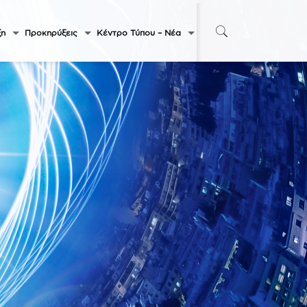
ξη
Προκηρύξεις
Κέντρο Τύπου – Νέα