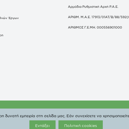
Αρμόδια Ρυθμιστική Αρχή Ρ.Α.Ε.
ΑΡΙΘΜ. Μ.Α.Ε. 17913/01ΑΤ/Β/88/592(
θνών Έργων
S
ΑΡΙΘΜΟΣ Γ.Ε.ΜΗ. 000556901000
don
ΔΕΠΑ | All Rights Reserved. |
Πολιτική Προστασίας Προσ
 δυνατή εμπειρία στη σελίδα μας. Εάν συνεχίσετε να χρησιμοποιείτε
Εντάξει
Πολιτική cookies