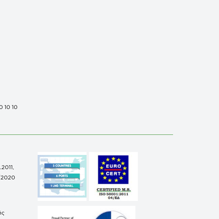
0 10 10
.2011,
/2020
ής