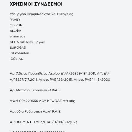
ΧΡΗΣΙΜΟΙ ΣΥΝΔΕΣΜΟΙ
Υπουργείο Περιβάλλοντος και Ενέργειας
ΡΑΑΕΥ
FISIKON
ΔΕΣΦΑ
enaon eda
ΔΕΠΑ Διεθνών Έργων
EUROGAS
IGI Poseidon
ICGB AD
Αρ. Άδειας Προμήθειας Αερίου Δ1/Α/26859/18.1.2011, Α.Τ. Δ1/
Α/15827/7.7.2011, Αποφ. ΡΑΕ 129/2015, Αποφ. ΡΑΕ 1445/2020
Αρ. Μητρώου Χρηστών ΕΣΦΑ 5
ΑΦΜ 094229666 ΔΟΥ ΚΕΦΟΔΕ Αττικής
Αρμόδια Ρυθμιστική Αρχή Ρ.Α.Ε.
ΑΡΙΘΜ. Μ.Α.Ε. 17913/01ΑΤ/Β/88/592(07)