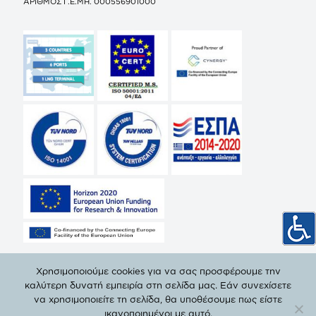
ΑΡΙΘΜΟΣ Γ.Ε.ΜΗ. 000556901000
Χρησιμοποιούμε cookies για να σας προσφέρουμε την
καλύτερη δυνατή εμπειρία στη σελίδα μας. Εάν συνεχίσετε
να χρησιμοποιείτε τη σελίδα, θα υποθέσουμε πως είστε
© Copyright 2019 ΔΕΠΑ | All Rights Reserved. |
Πολιτική
ικανοποιημένοι με αυτό.