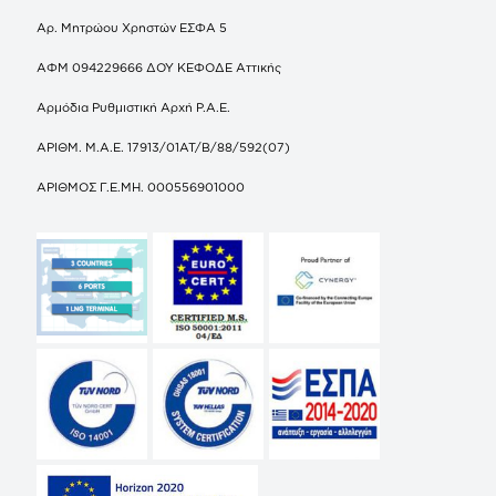
Αρ. Μητρώου Χρηστών ΕΣΦΑ 5
ΑΦΜ 094229666 ΔΟΥ ΚΕΦΟΔΕ Αττικής
Αρμόδια Ρυθμιστική Αρχή Ρ.Α.Ε.
ΑΡΙΘΜ. Μ.Α.Ε. 17913/01ΑΤ/Β/88/592(07)
ΑΡΙΘΜΟΣ Γ.Ε.ΜΗ. 000556901000