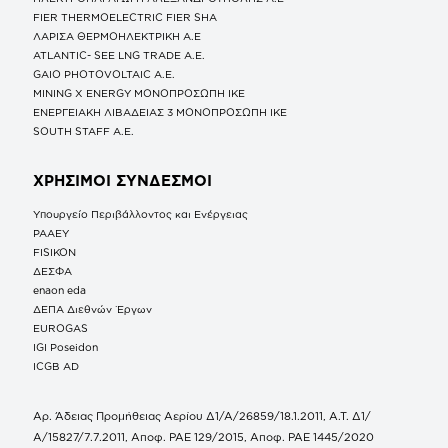
FIER THERMOELECTRIC FIER SHA
ΛΑΡΙΣΑ ΘΕΡΜΟΗΛΕΚΤΡΙΚΗ A.E
ATLANTIC- SEE LNG TRADE A.E.
GAIO PHOTOVOLTAIC Α.Ε.
MINING X ENERGY ΜΟΝΟΠΡΟΣΩΠΗ ΙΚΕ
ΕΝΕΡΓΕΙΑΚΗ ΛΙΒΑΔΕΙΑΣ 3 ΜΟΝΟΠΡΟΣΩΠΗ ΙΚΕ
SOUTH STAFF Α.Ε.
ΧΡΗΣΙΜΟΙ ΣΥΝΔΕΣΜΟΙ
Υπουργείο Περιβάλλοντος και Ενέργειας
ΡΑΑΕΥ
FISIKON
ΔΕΣΦΑ
enaon eda
ΔΕΠΑ Διεθνών Έργων
EUROGAS
IGI Poseidon
ICGB AD
Αρ. Άδειας Προμήθειας Αερίου Δ1/Α/26859/18.1.2011, Α.Τ. Δ1/
Α/15827/7.7.2011, Αποφ. ΡΑΕ 129/2015, Αποφ. ΡΑΕ 1445/2020