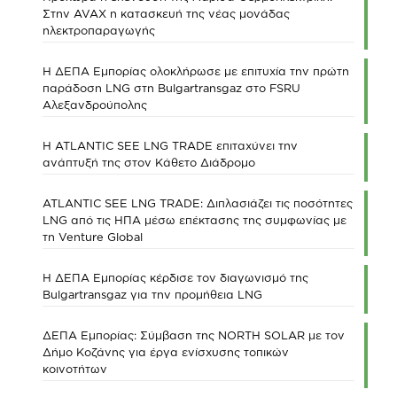
Στην AVAX η κατασκευή της νέας μονάδας
ηλεκτροπαραγωγής
Η ΔΕΠΑ Εμπορίας ολοκλήρωσε με επιτυχία την πρώτη
παράδοση LNG στη Bulgartransgaz στο FSRU
Αλεξανδρούπολης
Η ATLANTIC SEE LNG TRADE επιταχύνει την
ανάπτυξή της στον Κάθετο Διάδρομο
ATLANTIC SEE LNG TRADE: Διπλασιάζει τις ποσότητες
LNG από τις ΗΠΑ μέσω επέκτασης της συμφωνίας με
τη Venture Global
Η ΔΕΠΑ Εμπορίας κέρδισε τον διαγωνισμό της
Bulgartransgaz για την προμήθεια LNG
ΔΕΠΑ Εμπορίας: Σύμβαση της NORTH SOLAR με τον
Δήμο Κοζάνης για έργα ενίσχυσης τοπικών
κοινοτήτων