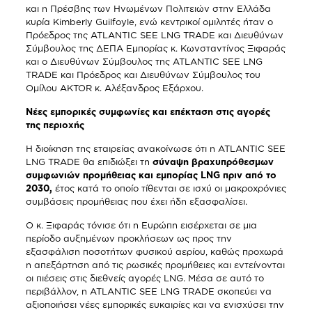
και η Πρέσβης των Ηνωμένων Πολιτειών στην Ελλάδα
κυρία Kimberly Guilfoyle, ενώ κεντρικοί ομιλητές ήταν ο
Πρόεδρος της ATLANTIC SEE LNG TRADE και Διευθύνων
Σύμβουλος της ΔΕΠΑ Εμπορίας κ. Κωνσταντίνος Ξιφαράς
και ο Διευθύνων Σύμβουλος της ATLANTIC SEE LNG
TRADE και Πρόεδρος και Διευθύνων Σύμβουλος του
Ομίλου AKTOR κ. Αλέξανδρος Εξάρχου.
Νέες εμπορικές συμφωνίες και επέκταση στις αγορές
της περιοχής
Η διοίκηση της εταιρείας ανακοίνωσε ότι η ATLANTIC SEE
LNG TRADE θα επιδιώξει τη
σύναψη βραχυπρόθεσμων
συμφωνιών προμήθειας και εμπορίας
LNG
πριν από το
2030,
έτος κατά το οποίο τίθενται σε ισχύ οι μακροχρόνιες
συμβάσεις προμήθειας που έχει ήδη εξασφαλίσει.
Ο κ. Ξιφαράς τόνισε ότι η Ευρώπη εισέρχεται σε μια
περίοδο αυξημένων προκλήσεων ως προς την
εξασφάλιση ποσοτήτων φυσικού αερίου, καθώς προχωρά
η απεξάρτηση από τις ρωσικές προμήθειες και εντείνονται
οι πιέσεις στις διεθνείς αγορές LNG. Μέσα σε αυτό το
περιβάλλον, η ATLANTIC SEE LNG TRADE σκοπεύει να
αξιοποιήσει νέες εμπορικές ευκαιρίες και να ενισχύσει την