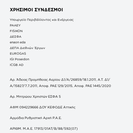
ΧΡΗΣΙΜΟΙ ΣΥΝΔΕΣΜΟΙ
Υπουργείο Περιβάλλοντος και Ενέργειας
ΡΑΑΕΥ
FISIKON
ΔΕΣΦΑ
enaon eda
ΔΕΠΑ Διεθνών Έργων
EUROGAS
IGI Poseidon
ICGB AD
Αρ. Άδειας Προμήθειας Αερίου Δ1/Α/26859/18.1.2011, Α.Τ. Δ1/
Α/15827/7.7.2011, Αποφ. ΡΑΕ 129/2015, Αποφ. ΡΑΕ 1445/2020
Αρ. Μητρώου Χρηστών ΕΣΦΑ 5
ΑΦΜ 094229666 ΔΟΥ ΚΕΦΟΔΕ Αττικής
Αρμόδια Ρυθμιστική Αρχή Ρ.Α.Ε.
ΑΡΙΘΜ. Μ.Α.Ε. 17913/01ΑΤ/Β/88/592(07)