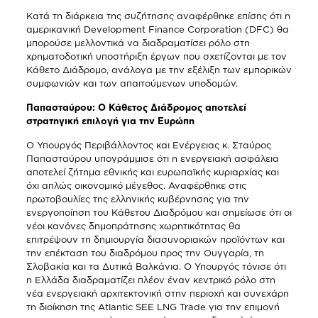
Κατά τη διάρκεια της συζήτησης αναφέρθηκε επίσης ότι η
αμερικανική Development Finance Corporation (DFC) θα
μπορούσε μελλοντικά να διαδραματίσει ρόλο στη
χρηματοδοτική υποστήριξη έργων που σχετίζονται με τον
Κάθετο Διάδρομο, ανάλογα με την εξέλιξη των εμπορικών
συμφωνιών και των απαιτούμενων υποδομών.
Παπασταύρου: Ο Κάθετος Διάδρομος αποτελεί
στρατηγική επιλογή για την Ευρώπη
Ο Υπουργός Περιβάλλοντος και Ενέργειας κ. Σταύρος
Παπασταύρου υπογράμμισε ότι η ενεργειακή ασφάλεια
αποτελεί ζήτημα εθνικής και ευρωπαϊκής κυριαρχίας και
όχι απλώς οικονομικό μέγεθος. Αναφέρθηκε στις
πρωτοβουλίες της ελληνικής κυβέρνησης για την
ενεργοποίηση του Κάθετου Διαδρόμου και σημείωσε ότι οι
νέοι κανόνες δημοπράτησης χωρητικότητας θα
επιτρέψουν τη δημιουργία διασυνοριακών προϊόντων και
την επέκταση του διαδρόμου προς την Ουγγαρία, τη
Σλοβακία και τα Δυτικά Βαλκάνια. Ο Υπουργός τόνισε ότι
η Ελλάδα διαδραματίζει πλέον έναν κεντρικό ρόλο στη
νέα ενεργειακή αρχιτεκτονική στην περιοχή και συνεχάρη
τη διοίκηση της Atlantic SEE LNG Trade για την επιμονή