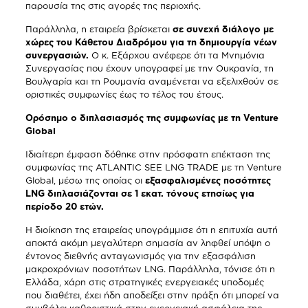
παρουσία της στις αγορές της περιοχής.
Παράλληλα, η εταιρεία βρίσκεται
σε συνεχή διάλογο με
χώρες του Κάθετου Διαδρόμου για τη δημιουργία νέων
συνεργασιών.
Ο κ. Εξάρχου ανέφερε ότι τα Μνημόνια
Συνεργασίας που έχουν υπογραφεί με την Ουκρανία, τη
Βουλγαρία και τη Ρουμανία αναμένεται να εξελιχθούν σε
οριστικές συμφωνίες έως το τέλος του έτους.
Ορόσημο ο διπλασιασμός της συμφωνίας με τη
Venture
Global
Ιδιαίτερη έμφαση δόθηκε στην πρόσφατη επέκταση της
συμφωνίας της ATLANTIC SEE LNG TRADE με τη Venture
Global, μέσω της οποίας οι
εξασφαλισμένες ποσότητες
LNG
διπλασιάζονται σε 1 εκατ. τόνους ετησίως για
περίοδο 20 ετών.
Η διοίκηση της εταιρείας υπογράμμισε ότι η επιτυχία αυτή
αποκτά ακόμη μεγαλύτερη σημασία αν ληφθεί υπόψη ο
έντονος διεθνής ανταγωνισμός για την εξασφάλιση
μακροχρόνιων ποσοτήτων LNG. Παράλληλα, τόνισε ότι η
Ελλάδα, χάρη στις στρατηγικές ενεργειακές υποδομές
που διαθέτει, έχει ήδη αποδείξει στην πράξη ότι μπορεί να
συμβάλει καθοριστικά στην ενεργειακή ασφάλεια της