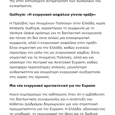
της στην επιτυχημένη αντιμετώπιση των δυσκολιών του
εγχειρήματος.
Guilfoyle
: «Η ενεργειακή ασφάλεια γίνεται πράξη»
Η Πρέσβης των Ηνωμένων Πολιτειών στην Ελλάδα, κυρία
Kimberly Guilfoyle, χαρακτήρισε τη συμφωνία με τη
Venture Global ορόσημο για τη διατλαντική συνεργασία
και τόνισε ότι δεν είναι απλώς μια επιχειρηματική
συμφωνία, αλλά η ενεργειακή ασφάλεια στην πράξη.
Είναι σημαντική για την Ελλάδα, καθώς ενισχύει
περαιτέρω τον ρόλο της ως ενεργειακού κόμβου. Είναι
σημαντική για τις Ηνωμένες Πολιτείες, αλλά και για
ολόκληρη την Κεντρική και Ανατολική Ευρώπη, καθώς
προσφέρει περισσότερες επιλογές, μεγαλύτερη
ανθεκτικότητα και ισχυρότερη ενεργειακή ανεξαρτησία
στις χώρες της περιοχής.
Μια νέα ενεργειακή αρχιτεκτονική για την Ευρώπη
Κοινό συμπέρασμα της εκδήλωσης ήταν ότι η εμβάθυνση
της διατλαντικής συνεργασίας και η ανάπτυξη του
Κάθετου Διαδρόμου δημιουργούν μια νέα στρατηγική
πραγματικότητα για την Ευρώπη. Η Ελλάδα, αξιοποιώντας
τις υποδομές, τη γεωγραφική της θέση και τις διεθνείς