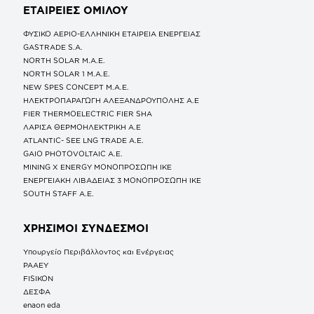
ΕΤΑΙΡΕΙΕΣ
ΟΜΙΛΟΥ
ΦΥΣΙΚΟ ΑΕΡΙΟ-ΕΛΛΗΝΙΚΗ ΕΤΑΙΡΕΙΑ ΕΝΕΡΓΕΙΑΣ
GASTRADE S.A.
NORTH SOLAR M.Α.Ε.
NORTH SOLAR 1 M.Α.Ε.
NEW SPES CONCEPT Μ.Α.Ε.
ΗΛΕΚΤΡΟΠΑΡΑΓΩΓΗ ΑΛΕΞΑΝΔΡΟΥΠΟΛΗΣ A.E
FIER THERMOELECTRIC FIER SHA
ΛΑΡΙΣΑ ΘΕΡΜΟΗΛΕΚΤΡΙΚΗ A.E
ATLANTIC- SEE LNG TRADE A.E.
GAIO PHOTOVOLTAIC Α.Ε.
MINING X ENERGY ΜΟΝΟΠΡΟΣΩΠΗ ΙΚΕ
ΕΝΕΡΓΕΙΑΚΗ ΛΙΒΑΔΕΙΑΣ 3 ΜΟΝΟΠΡΟΣΩΠΗ ΙΚΕ
SOUTH STAFF Α.Ε.
ΧΡΗΣΙΜΟΙ ΣΥΝΔΕΣΜΟΙ
Υπουργείο Περιβάλλοντος και Ενέργειας
ΡΑΑΕΥ
FISIKON
ΔΕΣΦΑ
enaon eda