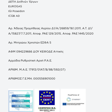
ΔΕΠΑ Διεθνών Έργων
EUROGAS
IGI Poseidon
ICGB AD
Αρ. Άδειας Προμήθειας Αερίου Δ1/Α/26859/18.1.2011, Α.Τ. Δ1/
Α/15827/7.7.2011, Αποφ. ΡΑΕ 129/2015, Αποφ. ΡΑΕ 1445/2020
Αρ. Μητρώου Χρηστών ΕΣΦΑ 5
ΑΦΜ 094229666 ΔΟΥ ΚΕΦΟΔΕ Αττικής
Αρμόδια Ρυθμιστική Αρχή Ρ.Α.Ε.
ΑΡΙΘΜ. Μ.Α.Ε. 17913/01ΑΤ/Β/88/592(07)
ΑΡΙΘΜΟΣ Γ.Ε.ΜΗ. 000556901000