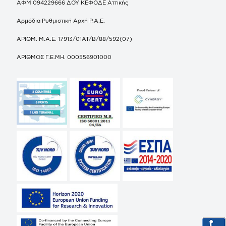
ΑΦΜ 094229666 ΔΟΥ ΚΕΦΟΔΕ Αττικής
Αρμόδια Ρυθμιστική Αρχή Ρ.Α.Ε.
ΑΡΙΘΜ. Μ.Α.Ε. 17913/01ΑΤ/Β/88/592(07)
ΑΡΙΘΜΟΣ Γ.Ε.ΜΗ. 000556901000