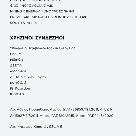
GAIO PHOTOVOLTAIC Α.Ε.
MINING X ENERGY ΜΟΝΟΠΡΟΣΩΠΗ ΙΚΕ
ΕΝΕΡΓΕΙΑΚΗ ΛΙΒΑΔΕΙΑΣ 3 ΜΟΝΟΠΡΟΣΩΠΗ ΙΚΕ
SOUTH STAFF Α.Ε.
ΧΡΗΣΙΜΟΙ ΣΥΝΔΕΣΜΟΙ
Υπουργείο Περιβάλλοντος και Ενέργειας
ΡΑΑΕΥ
FISIKON
ΔΕΣΦΑ
enaon eda
ΔΕΠΑ Διεθνών Έργων
EUROGAS
IGI Poseidon
ICGB AD
Αρ. Άδειας Προμήθειας Αερίου Δ1/Α/26859/18.1.2011, Α.Τ. Δ1/
Α/15827/7.7.2011, Αποφ. ΡΑΕ 129/2015, Αποφ. ΡΑΕ 1445/2020
Αρ. Μητρώου Χρηστών ΕΣΦΑ 5