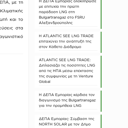
Η ΔΕΠΑ Εμπορίας ολοκλήρωσε
ΕΠΑ, με τη
με επιτυχία την πρώτη
Κλιματικής
παράδοση LNG στη
Bulgartransgaz στο FSRU
ωτή και το
Αλεξανδρούπολης
εύσεις στα
Η ATLANTIC SEE LNG TRADE
αγωνιστικό
επιταχύνει την ανάπτυξή της
στον Κάθετο Διάδρομο
ATLANTIC SEE LNG TRADE:
Διπλασιάζει τις ποσότητες LNG
από τις ΗΠΑ μέσω επέκτασης
της συμφωνίας με τη Venture
Global
Η ΔΕΠΑ Εμπορίας κέρδισε τον
διαγωνισμό της Bulgartransgaz
για την προμήθεια LNG
ΔΕΠΑ Εμπορίας: Σύμβαση της
NORTH SOLAR με τον Δήμο