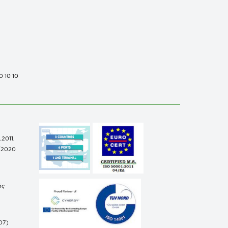
0 10 10
.2011,
/2020
ής
07)