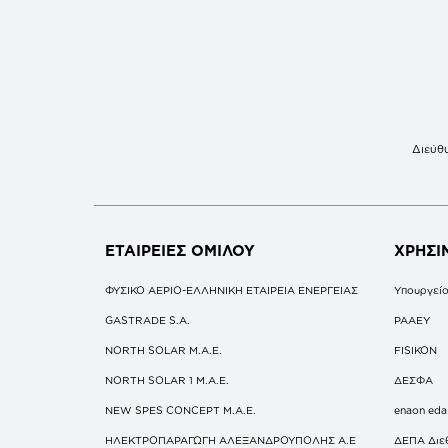
Διεύθυ
ΕΤΑΙΡΕΙΕΣ
ΟΜΙΛΟΥ
ΧΡΗΣΙ
ΦΥΣΙΚΟ ΑΕΡΙΟ-ΕΛΛΗΝΙΚΗ ΕΤΑΙΡΕΙΑ ΕΝΕΡΓΕΙΑΣ
Υπουργείο
GASTRADE S.A.
ΡΑΑΕΥ
NORTH SOLAR M.Α.Ε.
FISIKON
NORTH SOLAR 1 M.Α.Ε.
ΔΕΣΦΑ
NEW SPES CONCEPT Μ.Α.Ε.
enaon eda
ΗΛΕΚΤΡΟΠΑΡΑΓΩΓΗ ΑΛΕΞΑΝΔΡΟΥΠΟΛΗΣ A.E
ΔΕΠΑ Διε