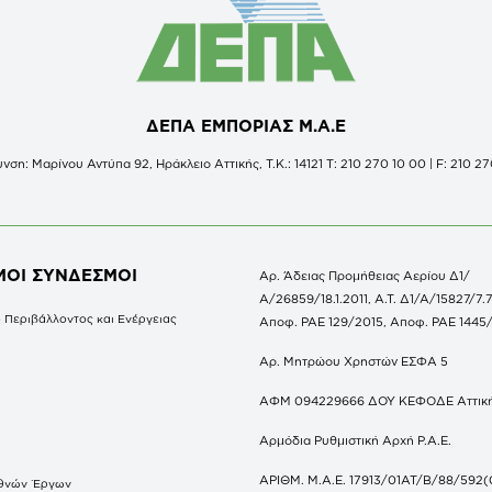
ΔΕΠΑ ΕΜΠΟΡΙΑΣ Μ.Α.Ε
νση: Μαρίνου Αντύπα 92, Ηράκλειο Αττικής, Τ.Κ.: 14121 Τ: 210 270 10 00 | F: 210 27
ΜΟΙ ΣΥΝΔΕΣΜΟΙ
Αρ. Άδειας Προμήθειας Αερίου Δ1/
Α/26859/18.1.2011, Α.Τ. Δ1/Α/15827/7.7
 Περιβάλλοντος και Ενέργειας
Αποφ. ΡΑΕ 129/2015, Αποφ. ΡΑΕ 1445
Αρ. Μητρώου Χρηστών ΕΣΦΑ 5
ΑΦΜ 094229666 ΔΟΥ ΚΕΦΟΔΕ Αττικ
Αρμόδια Ρυθμιστική Αρχή Ρ.Α.Ε.
ΑΡΙΘΜ. Μ.Α.Ε. 17913/01ΑΤ/Β/88/592(
θνών Έργων