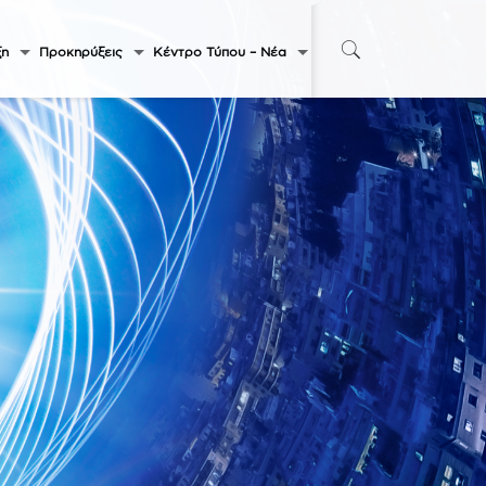
ξη
Προκηρύξεις
Κέντρο Τύπου – Νέα