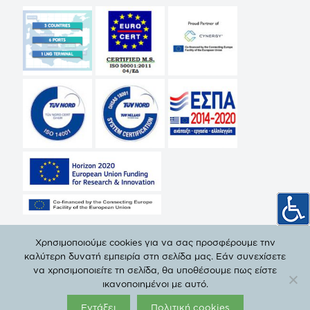
Χρησιμοποιούμε cookies για να σας προσφέρουμε την
καλύτερη δυνατή εμπειρία στη σελίδα μας. Εάν συνεχίσετε
να χρησιμοποιείτε τη σελίδα, θα υποθέσουμε πως είστε
© Copyright 2019 ΔΕΠΑ | All Rights Reserved. |
Πολιτική
ικανοποιημένοι με αυτό.
Προστασίας Προσωπικών Δεδομένων
Εντάξει
Πολιτική cookies