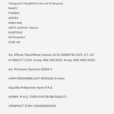
Υπουργείο Περιβάλλοντος και Ενέργειας
ΡΑΑΕΥ
FISIKON
ΔΕΣΦΑ
enaon eda
ΔΕΠΑ Διεθνών Έργων
EUROGAS
IGI Poseidon
ICGB AD
Αρ. Άδειας Προμήθειας Αερίου Δ1/Α/26859/18.1.2011, Α.Τ. Δ1/
Α/15827/7.7.2011, Αποφ. ΡΑΕ 129/2015, Αποφ. ΡΑΕ 1445/2020
Αρ. Μητρώου Χρηστών ΕΣΦΑ 5
ΑΦΜ 094229666 ΔΟΥ ΚΕΦΟΔΕ Αττικής
Αρμόδια Ρυθμιστική Αρχή Ρ.Α.Ε.
ΑΡΙΘΜ. Μ.Α.Ε. 17913/01ΑΤ/Β/88/592(07)
ΑΡΙΘΜΟΣ Γ.Ε.ΜΗ. 000556901000