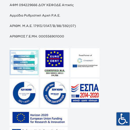
ΑΦΜ 094229666 ΔΟΥ ΚΕΦΟΔΕ Αττικής
Αρμόδια Ρυθμιστική Αρχή Ρ.Α.Ε.
ΑΡΙΘΜ. Μ.Α.Ε. 17913/01ΑΤ/Β/88/592(07)
ΑΡΙΘΜΟΣ Γ.Ε.ΜΗ. 000556901000