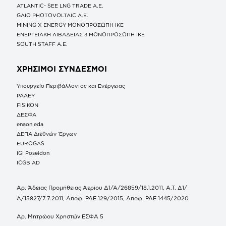
ATLANTIC- SEE LNG TRADE A.E.
GAIO PHOTOVOLTAIC Α.Ε.
MINING X ENERGY ΜΟΝΟΠΡΟΣΩΠΗ ΙΚΕ
ΕΝΕΡΓΕΙΑΚΗ ΛΙΒΑΔΕΙΑΣ 3 ΜΟΝΟΠΡΟΣΩΠΗ ΙΚΕ
SOUTH STAFF Α.Ε.
ΧΡΗΣΙΜΟΙ ΣΥΝΔΕΣΜΟΙ
Υπουργείο Περιβάλλοντος και Ενέργειας
ΡΑΑΕΥ
FISIKON
ΔΕΣΦΑ
enaon eda
ΔΕΠΑ Διεθνών Έργων
EUROGAS
IGI Poseidon
ICGB AD
Αρ. Άδειας Προμήθειας Αερίου Δ1/Α/26859/18.1.2011, Α.Τ. Δ1/
Α/15827/7.7.2011, Αποφ. ΡΑΕ 129/2015, Αποφ. ΡΑΕ 1445/2020
Αρ. Μητρώου Χρηστών ΕΣΦΑ 5