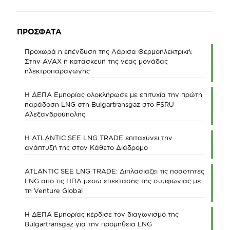
ΠΡΟΣΦΑΤΑ
Προχωρά η επένδυση της Λάρισα Θερμοηλεκτρική:
Στην AVAX η κατασκευή της νέας μονάδας
ηλεκτροπαραγωγής
Η ΔΕΠΑ Εμπορίας ολοκλήρωσε με επιτυχία την πρώτη
παράδοση LNG στη Bulgartransgaz στο FSRU
Αλεξανδρούπολης
Η ATLANTIC SEE LNG TRADE επιταχύνει την
ανάπτυξή της στον Κάθετο Διάδρομο
ATLANTIC SEE LNG TRADE: Διπλασιάζει τις ποσότητες
LNG από τις ΗΠΑ μέσω επέκτασης της συμφωνίας με
τη Venture Global
Η ΔΕΠΑ Εμπορίας κέρδισε τον διαγωνισμό της
Bulgartransgaz για την προμήθεια LNG