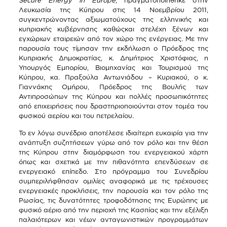
Secure Energy in Europe
, πραγματοποιήθηκε στην
Λευκωσία της Κύπρου στις 14 Νοεμβρίου 2011,
συγκεντρώνοντας αξιωματούχους της ελληνικής και
κυπριακής κυβέρνησης καθώςκαι στελέχη ξένων και
εγχώριων εταιρειών από τον χώρο της ενέργειας. Με την
παρουσία τους τίμησαν την εκδήλωση ο Πρόεδρος της
Κυπριακής Δημοκρατίας, κ. Δημήτριος Χριστόφιας, η
Υπουργός Εμπορίου, Βιομηχανίας και Τουρισμού της
Κύπρου, κα. Πραξούλα Αντωνιάδου – Κυριακού, ο κ.
Γιαννάκης Ομήρου, Πρόεδρος της Βουλής των
Αντιπροσώπων της Κύπρου και πολλές προσωπικότητες
από επιχειρήσεις που δραστηριοποιούνται στον τομέα του
φυσικού αερίου και του πετρελαίου.
Το εν λόγω συνέδριο αποτέλεσε ιδιαίτερη ευκαιρία για την
ανάπτυξη συζητήσεων γύρω από τον ρόλο και την θέση
της Κύπρου στην διαμόρφωση του ενεργειακού χάρτη
όπως και σχετικά με την πιθανότητα επενδύσεων σε
ενεργειακό επίπεδο. Στο πρόγραμμα του Συνεδρίου
συμπεριλήφθησαν ομιλίες αναφορικά με τις τρέχουσες
ενεργειακές προκλήσεις, την παρουσία και τον ρόλο της
Ρωσίας, τις δυνατότητες τροφοδότησης της Ευρώπης με
φυσικό αέριο από την περιοχή της Κασπίας και την εξέλιξη
παλαιότερων και νέων ανταγωνιστικών προγραμμάτων