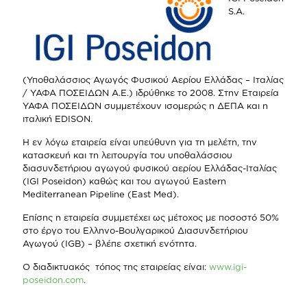
S.A.
(Υποθαλάσσιος Αγωγός Φυσικού Αερίου Ελλάδας – Ιταλίας
/ ΥΑΦΑ ΠΟΣΕΙΔΩΝ Α.Ε.) ιδρύθηκε το 2008. Στην Εταιρεία
ΥΑΦΑ ΠΟΣΕΙΔΩΝ συμμετέχουν ισομερώς η ΔΕΠΑ και η
ιταλική EDISON.
Η εν λόγω εταιρεία είναι υπεύθυνη για τη μελέτη, την
κατασκευή και τη λειτουργία του υποθαλάσσιου
διασυνδετήριου αγωγού φυσικού αερίου Ελλάδας-Ιταλίας
(IGI Poseidon) καθώς και του αγωγού Eastern
Mediterranean Pipeline (East Med).
Επίσης η εταιρεία συμμετέχει ως μέτοχος με ποσοστό 50%
στο έργο του Ελληνο-Βουλγαρικού Διασυνδετήριου
Αγωγού (IGB) – βλέπε σχετική ενότητα.
Ο διαδικτυακός τόπος της εταιρείας είναι:
www.igi-
poseidon.com
.