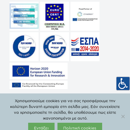
Χρησιμοποιούμε cookies για να σας προσφέρουμε την
καλύτερη δυνατή εμπειρία στη σελίδα μας. Εάν συνεχίσετε
να χρησιμοποιείτε τη σελίδα, θα υποθέσουμε πως είστε
© Copyright 2019 ΔΕΠΑ | All Rights Reserved. |
Πολιτική
ικανοποιημένοι με αυτό.
Προστασίας Προσωπικών Δεδομένων
Εντάξει
Πολιτική cookies