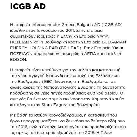
ICGB AD
Η εταιρεία Interconnector Greece Bulgaria AD (ICGB AD)
ιδρύθηκε τον Ιανουάριο του 2011. Στην εταιρεία
συμμετέχουν ισοµερώς η Ελληνική Εταιρεία ΥΑΦΑ
ΠΟΣΕΙΔΩΝ και η Βουλγαρική κρατική Εταιρεία BULGARIAN
ENERGY HOLDING EAD (BEH EAD). Στην Εταιρεία ΥΑΦΑ
ΠΟΣΕΙΔΩΝ συμμετέχουν ισομερώς η ΔΕΠΑ και η ιταλική
EDISON.
Η εταιρεία είναι υπεύθυνη για την μελέτη και κατασκευή
του νέου αγωγού διασύνδεσης μεταξύ της Ελλάδας και
της Βουλγαρίας (IGB), δίνοντας στη Βουλγαρία και σε
άλλες χώρες της Νοτιοανατολικής Ευρώπης τη δυνατότητα
πρόσβασης σε νέες πηγές προμήθειας φυσικού αερίου. Ο
αγωγός θα έχει ως σημείο εκκίνησης την Κομοτηνή και θα
καταλήγει στην Stara Zagora της Βουλγαρίας.
Με βάση το ισχύον χρονοδιάγραμμα, η κατασκευή του
έργου προγραμματίζεται να ξεκινήσει το δεύτερο εξάμηνο
του 2016, ενώ η έναρξη λειτουργίας του προσδιορίζεται για
τις αρχές του δεύτερου εξαμήνου του 2018. Η Τελική