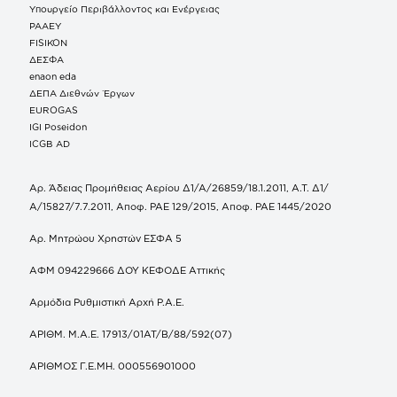
Υπουργείο Περιβάλλοντος και Ενέργειας
ΡΑΑΕΥ
FISIKON
ΔΕΣΦΑ
enaon eda
ΔΕΠΑ Διεθνών Έργων
EUROGAS
IGI Poseidon
ICGB AD
Αρ. Άδειας Προμήθειας Αερίου Δ1/Α/26859/18.1.2011, Α.Τ. Δ1/
Α/15827/7.7.2011, Αποφ. ΡΑΕ 129/2015, Αποφ. ΡΑΕ 1445/2020
Αρ. Μητρώου Χρηστών ΕΣΦΑ 5
ΑΦΜ 094229666 ΔΟΥ ΚΕΦΟΔΕ Αττικής
Αρμόδια Ρυθμιστική Αρχή Ρ.Α.Ε.
ΑΡΙΘΜ. Μ.Α.Ε. 17913/01ΑΤ/Β/88/592(07)
ΑΡΙΘΜΟΣ Γ.Ε.ΜΗ. 000556901000