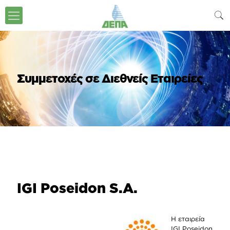
Συμμετοχές σε Διεθνείς Εταιρείες
IGI Poseidon S.A.
Η εταιρεία
IGI Poseidon