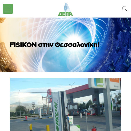
FISIKON στην Θεσσαλονίκη!