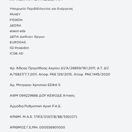
Υπουργείο Περιβάλλοντος και Ενέργειας
ΡΑΑΕΥ
FISIKON
ΔΕΣΦΑ
enaon eda
ΔΕΠΑ Διεθνών Έργων
EUROGAS
IGI Poseidon
ICGB AD
Αρ. Άδειας Προμήθειας Αερίου Δ1/Α/26859/18.1.2011, Α.Τ. Δ1/
Α/15827/7.7.2011, Αποφ. ΡΑΕ 129/2015, Αποφ. ΡΑΕ 1445/2020
Αρ. Μητρώου Χρηστών ΕΣΦΑ 5
ΑΦΜ 094229666 ΔΟΥ ΚΕΦΟΔΕ Αττικής
Αρμόδια Ρυθμιστική Αρχή Ρ.Α.Ε.
ΑΡΙΘΜ. Μ.Α.Ε. 17913/01ΑΤ/Β/88/592(07)
ΑΡΙΘΜΟΣ Γ.Ε.ΜΗ. 000556901000