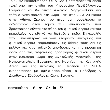
Το “2012 Mediterranean Oil & Gas Conference” το οποίο
τελεί υπό την αιγίδα του Υπουργείου Περιβάλλοντος,
Ενέργειας και Κλιματικής Αλλαγής, διοργανώθηκε για
τρίτη συνεχή χρονιά στη χώρα μας, στις 28 & 29 Μαΐου
στην Αθήνα. Σκοπός του ήταν να προσελκύσει το
ενδιαφέρον στον τομέα των επιχειρήσεων που
δραστηριοποιούνται στο χώρο του φυσικού αερίου και του
πετρελαίου, σε εθνικό και διεθνές επίπεδο. Επικεφαλής
των μεγαλύτερων διεθνών εταιρειών ενέργειας και
φυσικού αερίου, παρουσίασαν τις θέσεις τους για τις
μελλοντικές αναπτυξιακές επενδύσεις και την προοπτική
ενίσχυσης της ασφάλειας προσφοράς φυσικού αερίου
στον ευρύτερο χώρο της Ανατολικής Μεσογείου, της
Νοτιοανατολικής Ευρώπης, της Κασπίας, της Κεντρικής
Ασίας και της περιοχής του Κόλπου. Τη ΔΕΠΑ
εκπροσώπησε με ομιλία-παρουσίαση, ο Πρόεδρος &
Διευθύνων Σύμβουλος κ. Χάρης Σαχίνης.
Κοινοποίηση