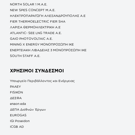
NORTH SOLAR 1 M.Α.Ε.
NEW SPES CONCEPT Μ.Α.Ε.
ΗΛΕΚΤΡΟΠΑΡΑΓΩΓΗ ΑΛΕΞΑΝΔΡΟΥΠΟΛΗΣ A.E
FIER THERMOELECTRIC FIER SHA
ΛΑΡΙΣΑ ΘΕΡΜΟΗΛΕΚΤΡΙΚΗ A.E
ATLANTIC- SEE LNG TRADE A.E.
GAIO PHOTOVOLTAIC Α.Ε.
MINING X ENERGY ΜΟΝΟΠΡΟΣΩΠΗ ΙΚΕ
ΕΝΕΡΓΕΙΑΚΗ ΛΙΒΑΔΕΙΑΣ 3 ΜΟΝΟΠΡΟΣΩΠΗ ΙΚΕ
SOUTH STAFF Α.Ε.
ΧΡΗΣΙΜΟΙ ΣΥΝΔΕΣΜΟΙ
Υπουργείο Περιβάλλοντος και Ενέργειας
ΡΑΑΕΥ
FISIKON
ΔΕΣΦΑ
enaon eda
ΔΕΠΑ Διεθνών Έργων
EUROGAS
IGI Poseidon
ICGB AD