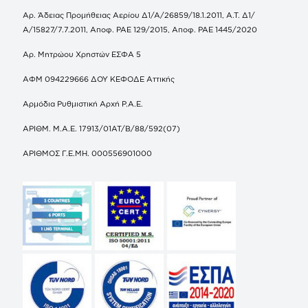
Αρ. Άδειας Προμήθειας Αερίου Δ1/Α/26859/18.1.2011, Α.Τ. Δ1/
Α/15827/7.7.2011, Αποφ. ΡΑΕ 129/2015, Αποφ. ΡΑΕ 1445/2020
Αρ. Μητρώου Χρηστών ΕΣΦΑ 5
ΑΦΜ 094229666 ΔΟΥ ΚΕΦΟΔΕ Αττικής
Αρμόδια Ρυθμιστική Αρχή Ρ.Α.Ε.
ΑΡΙΘΜ. Μ.Α.Ε. 17913/01ΑΤ/Β/88/592(07)
ΑΡΙΘΜΟΣ Γ.Ε.ΜΗ. 000556901000