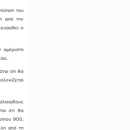
ποίηση του
ση από την
κευασθεί ο
ν αμέριστη
ίας.
άται ότι θα
ολογίζεται
φαλαιώδους
ται ότι θα
ρίπου 900,
έλη από τη