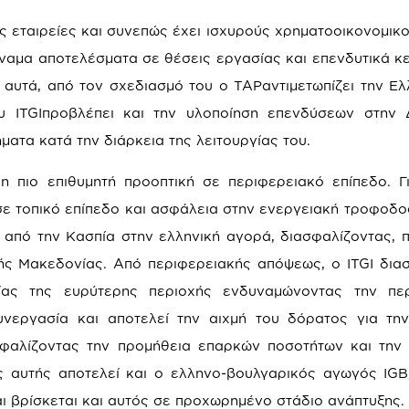
ς εταιρείες και συνεπώς έχει ισχυρούς χρηματοοικονομικ
ύναμα αποτελέσματα σε θέσεις εργασίας και επενδυτικά κ
 αυτά, από τον σχεδιασμό του ο TAPαντιμετωπίζει την Ε
 ITGIπροβλέπει και την υλοποίηση επενδύσεων στην 
ατα κατά την διάρκεια της λειτουργίας του.
 η πιο επιθυμητή προοπτική σε περιφερειακό επίπεδο. Γ
σε τοπικό επίπεδο και ασφάλεια στην ενεργειακή τροφοδο
 από την Κασπία στην ελληνική αγορά, διασφαλίζοντας, 
κής Μακεδονίας. Από περιφερειακής απόψεως, ο ITGI διασ
ίας της ευρύτερης περιοχής ενδυναμώνοντας την περ
υνεργασία και αποτελεί την αιχμή του δόρατος για τη
φαλίζοντας την προμήθεια επαρκών ποσοτήτων και την 
ής αυτής αποτελεί και ο ελληνο-βουλγαρικός αγωγός IGB
αι βρίσκεται και αυτός σε προχωρημένο στάδιο ανάπτυξης.