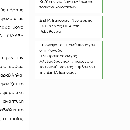
Κοζάνης για έργα ενίσχυσης
τοπικών κοινοτήτων
ούς πόρους
εφάλαια με
ΔΕΠΑ Εμπορίας: Νέο φορτίο
LNG από τις ΗΠΑ στη
λλάδα μόνο
Ρεβυθούσα
Δ. Ελλάδα
Επίσκεψη του Πρωθυπουργού
στη Μονάδα
Ηλεκτροπαραγωγής
ια μεν την
Αλεξανδρούπολης παρουσία
σία, καθώς
του Διευθύνοντος Συμβούλου
της ΔΕΠΑ Εμπορίας
παράλληλα,
φαλίζει τη
ιφερειακή
ν ανάπτυξη
αδιάλειπτη
, ο οποίος