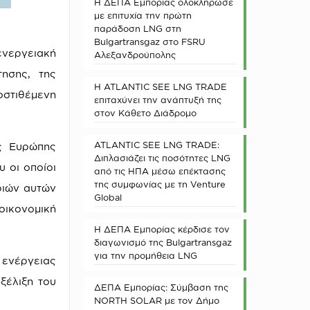
Η ΔΕΠΑ Εμπορίας ολοκλήρωσε
με επιτυχία την πρώτη
παράδοση LNG στη
Bulgartransgaz στο FSRU
νεργειακή
Αλεξανδρούπολης
ησης, της
Η ATLANTIC SEE LNG TRADE
οστιθέμενη
επιταχύνει την ανάπτυξή της
στον Κάθετο Διάδρομο
ATLANTIC SEE LNG TRADE:
ής Ευρώπης
Διπλασιάζει τις ποσότητες LNG
 οι οποίοι
από τις ΗΠΑ μέσω επέκτασης
της συμφωνίας με τη Venture
τριών αυτών
Global
οικονομική
Η ΔΕΠΑ Εμπορίας κέρδισε τον
διαγωνισμό της Bulgartransgaz
για την προμήθεια LNG
 ενέργειας
ξέλιξη του
ΔΕΠΑ Εμπορίας: Σύμβαση της
NORTH SOLAR με τον Δήμο