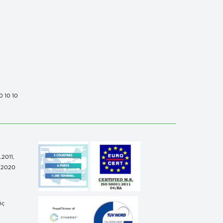
0 10 10
.2011,
/2020
ής