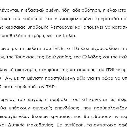
αλέγονται, η εξασφαλισμένη, ήδη, αδειοδότηση, η ελαχιστο
αστική του επάρκεια και η διασφαλισμένη χρηματοδότη
ης χερσαίας υποδομής λειτουργεί και απομένει να κατασ
 υποθαλάσσιο τμήμα, ως την Ιταλία.
να με τη μελέτη του ΙΕΝΕ, ο ITGIέχει εξασφαλίσει τη
, της Τουρκίας, της Βουλγαρίας, της Ελλάδας και της Ιταλ
ληνική οικονομία, στη φάση της κατασκευής του ITGI εκτιμ
 TAP, με τη μέγιστη προστιθέμενη αξία για τη χώρα να υπ
3 εκατ. ευρώ από τον TAP.
υργίας του έργου, η συμβολή τουITGI κρίνεται ως κε
ι θα υπάρχουν συνεχείς επενδύσεις, που προϋπολογίζον
μιουργία νέων θέσεων εργασίας, που θα φθάσουν τις πε
αι Δυτικής Μακεδονίας. Σε αντίθεση, τα αντίστοιχα οφ