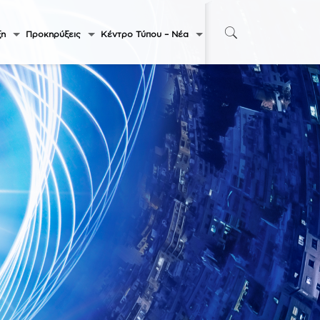
ξη
Προκηρύξεις
Κέντρο Τύπου – Νέα