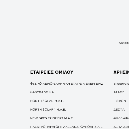
Διεύθυ
ΕΤΑΙΡΕΙΕΣ
ΟΜΙΛΟΥ
ΧΡΗΣΙ
ΦΥΣΙΚΟ ΑΕΡΙΟ-ΕΛΛΗΝΙΚΗ ΕΤΑΙΡΕΙΑ ΕΝΕΡΓΕΙΑΣ
Υπουργείο
GASTRADE S.A.
ΡΑΑΕΥ
NORTH SOLAR M.Α.Ε.
FISIKON
NORTH SOLAR 1 M.Α.Ε.
ΔΕΣΦΑ
NEW SPES CONCEPT Μ.Α.Ε.
enaon eda
ΗΛΕΚΤΡΟΠΑΡΑΓΩΓΗ ΑΛΕΞΑΝΔΡΟΥΠΟΛΗΣ A.E
ΔΕΠΑ Διε