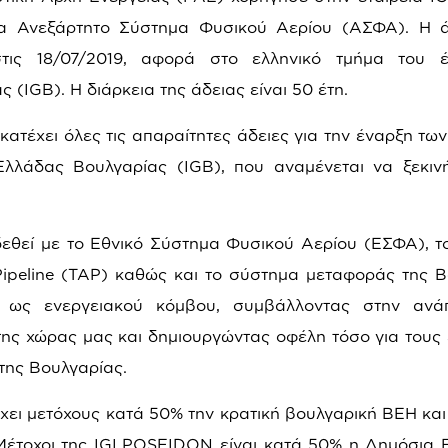
ια Ανεξάρτητο Σύστημα Φυσικού Αερίου (ΑΣΦΑ). Η ά
τις 18/07/2019, αφορά στο ελληνικό τμήμα του 
ς (
IGB
). Η διάρκεια της άδειας είναι 50 έτη.
κατέχει όλες τις απαραίτητες άδειες για την έναρξη τω
Ελλάδας Βουλγαρίας (
IGB
), που αναμένεται να ξεκιν
εθεί με το Εθνικό Σύστημα Φυσικού Αερίου (ΕΣΦΑ), τ
Pipeline (TAP) καθώς και το σύστημα μεταφοράς της 
 ως ενεργειακού κόμβου, συμβάλλοντας στην ανά
ης χώρας μας και δημιουργώντας οφέλη τόσο για τους
της Βουλγαρίας.
χει μετόχους κατά 50% την κρατική βουλγαρική
BEH
και
 Μέτοχοι της
IGI
POSEIDON
είναι κατά 50% η Δημόσια Ε