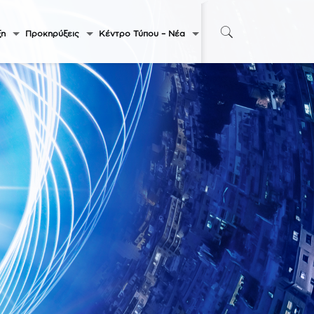
ξη
Προκηρύξεις
Κέντρο Τύπου – Νέα