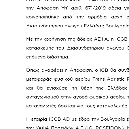
την Απόφαση Υπ’ αριθ. 671/2019 άδεια γ
κοινοποιήθηκε από την αρμόδια αρχή σ
Διασυνδετήριου αγωγού Ελλάδας Βουλγαρία
Με την χορήγηση της άδειας ΑΣΦΑ, η
ICGB
κατασκευής του Διασυνδετήριου αγωγού 
επόμενο διάστημα.
Όπως αναφέρει η Απόφαση, ο
IGB
θα συνδ
μεταφοράς φυσικού αερίου Τrans Αdriatic 
και θα ενισχύσει τη θέση της Ελλάδας
ανταγωνισμού στην αγορά φυσικού αερίου τ
καταναλωτές όσο και για τους καταναλωτές 
Η εταιρία ICGB AD με έδρα την Βουλγαρία έ
την ΥΑΦΑ Ποσειδών Α.Ε (
IGI
POSEIDON
).