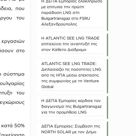
Η ΔΕΠΑ Εμπορίας ολοκλήρωσε
με επιτυχία την πρώτη
δεια, που
παράδοση LNG στη
έργου του
Bulgartransgaz στο FSRU
Αλεξανδρούπολης
Η ATLANTIC SEE LNG TRADE
ν εργασιών
επιταχύνει την ανάπτυξή της
στον Κάθετο Διάδρομο
ήσουν στο
ATLANTIC SEE LNG TRADE:
Διπλασιάζει τις ποσότητες LNG
ο σύστημα
από τις ΗΠΑ μέσω επέκτασης
της συμφωνίας με τη Venture
Βουλγαρίας
Global
πτυξη του
Η ΔΕΠΑ Εμπορίας κέρδισε τον
 εγχώριους
διαγωνισμό της Bulgartransgaz
για την προμήθεια LNG
 κατά 50%
ΔΕΠΑ Εμπορίας: Σύμβαση της
NORTH SOLAR με τον Δήμο
πιχείρηση