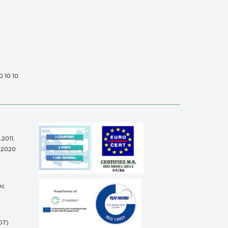
0 10 10
.2011,
/2020
ής
07)