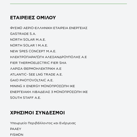
ΕΤΑΙΡΕΙΕΣ
ΟΜΙΛΟΥ
ΦΥΣΙΚΟ ΑΕΡΙΟ-ΕΛΛΗΝΙΚΗ ΕΤΑΙΡΕΙΑ ΕΝΕΡΓΕΙΑΣ
GASTRADE S.A.
NORTH SOLAR M.Α.Ε.
NORTH SOLAR 1 M.Α.Ε.
NEW SPES CONCEPT Μ.Α.Ε.
ΗΛΕΚΤΡΟΠΑΡΑΓΩΓΗ ΑΛΕΞΑΝΔΡΟΥΠΟΛΗΣ A.E
FIER THERMOELECTRIC FIER SHA
ΛΑΡΙΣΑ ΘΕΡΜΟΗΛΕΚΤΡΙΚΗ A.E
ATLANTIC- SEE LNG TRADE A.E.
GAIO PHOTOVOLTAIC Α.Ε.
MINING X ENERGY ΜΟΝΟΠΡΟΣΩΠΗ ΙΚΕ
ΕΝΕΡΓΕΙΑΚΗ ΛΙΒΑΔΕΙΑΣ 3 ΜΟΝΟΠΡΟΣΩΠΗ ΙΚΕ
SOUTH STAFF Α.Ε.
ΧΡΗΣΙΜΟΙ ΣΥΝΔΕΣΜΟΙ
Υπουργείο Περιβάλλοντος και Ενέργειας
ΡΑΑΕΥ
FISIKON