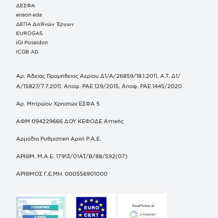
ΔΕΣΦΑ
enaon eda
ΔΕΠΑ Διεθνών Έργων
EUROGAS
IGI Poseidon
ICGB AD
Αρ. Άδειας Προμήθειας Αερίου Δ1/Α/26859/18.1.2011, Α.Τ. Δ1/
Α/15827/7.7.2011, Αποφ. ΡΑΕ 129/2015, Αποφ. ΡΑΕ 1445/2020
Αρ. Μητρώου Χρηστών ΕΣΦΑ 5
ΑΦΜ 094229666 ΔΟΥ ΚΕΦΟΔΕ Αττικής
Αρμόδια Ρυθμιστική Αρχή Ρ.Α.Ε.
ΑΡΙΘΜ. Μ.Α.Ε. 17913/01ΑΤ/Β/88/592(07)
ΑΡΙΘΜΟΣ Γ.Ε.ΜΗ. 000556901000