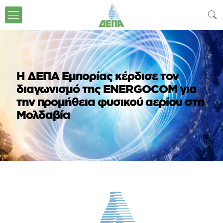
Η ΔΕΠΑ Εμπορίας κέρδισε τον
διαγωνισμό της ENERGOCOM για
την προμήθεια φυσικού αερίου στη
Μολδαβία