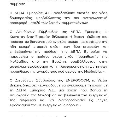
σύμβαση.
Η ΔΕΠΑ Εμπορίας Α.Ε. αναδείχθηκε νικητής της νέας
δημοπρασίας, υποβάλλοντας την πιο ανταγωνιστική
προσφορά μεταξύ των λοιπών συμμετεχόντων.
Ο Διευθύνων Σύμβουλος της ΔΕΠΑ Εμπορίας, κ.
Κωνσταντίνος Ξιφαράς, δήλωσε:« Η θετική έκβαση του
πρόσφατου διαγωνισμού ενισχύει ακόμα περισσότερο την
ήδη ισχυρή εταιρική σχέση των δύο εταιρειών και
επιβεβαιώνει την πρόθεση της ΔΕΠΑ Εμπορίας να
παραμείνει ο πρώτος στρατηγικός προμηθευτής της
Μολδαβίας από την Ευρώπη, συμβάλλοντας στην
ασφάλεια εφοδιασμού και τη διαφοροποίηση των πηγών
προμήθειας της αγοράς φυσικού αερίου της Μολδαβίας».
Ο Διευθύνων Σύμβουλος της ENERGOCOM, κ. Victor
Binzari, δήλωσε: «Συνεχίζουμε να ενισχύουμε τη σχέση με
τη ΔΕΠΑ Εμπορίας Α.Ε., μια σχέση που βοηθά τη
Δημοκρατία της Μολδαβίας να βελτιώσει την ενεργειακή
της ασφάλεια και να διαφοροποιήσει τις πηγές
εφοδιασμού της με ενεργειακούς πόρους.»