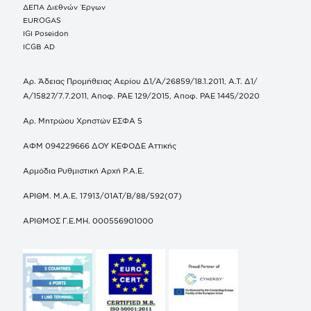
ΔΕΠΑ Διεθνών Έργων
EUROGAS
IGI Poseidon
ICGB AD
Αρ. Άδειας Προμήθειας Αερίου Δ1/Α/26859/18.1.2011, Α.Τ. Δ1/
Α/15827/7.7.2011, Αποφ. ΡΑΕ 129/2015, Αποφ. ΡΑΕ 1445/2020
Αρ. Μητρώου Χρηστών ΕΣΦΑ 5
ΑΦΜ 094229666 ΔΟΥ ΚΕΦΟΔΕ Αττικής
Αρμόδια Ρυθμιστική Αρχή Ρ.Α.Ε.
ΑΡΙΘΜ. Μ.Α.Ε. 17913/01ΑΤ/Β/88/592(07)
ΑΡΙΘΜΟΣ Γ.Ε.ΜΗ. 000556901000