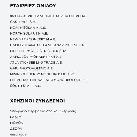
ΕΤΑΙΡΕΙΕΣ
ΟΜΙΛΟΥ
ΦΥΣΙΚΟ ΑΕΡΙΟ-ΕΛΛΗΝΙΚΗ ΕΤΑΙΡΕΙΑ ΕΝΕΡΓΕΙΑΣ
GASTRADE S.A.
NORTH SOLAR M.Α.Ε.
NORTH SOLAR 1 M.Α.Ε.
NEW SPES CONCEPT Μ.Α.Ε.
ΗΛΕΚΤΡΟΠΑΡΑΓΩΓΗ ΑΛΕΞΑΝΔΡΟΥΠΟΛΗΣ A.E
FIER THERMOELECTRIC FIER SHA
ΛΑΡΙΣΑ ΘΕΡΜΟΗΛΕΚΤΡΙΚΗ A.E
ATLANTIC- SEE LNG TRADE A.E.
GAIO PHOTOVOLTAIC Α.Ε.
MINING X ENERGY ΜΟΝΟΠΡΟΣΩΠΗ ΙΚΕ
ΕΝΕΡΓΕΙΑΚΗ ΛΙΒΑΔΕΙΑΣ 3 ΜΟΝΟΠΡΟΣΩΠΗ ΙΚΕ
SOUTH STAFF Α.Ε.
ΧΡΗΣΙΜΟΙ ΣΥΝΔΕΣΜΟΙ
Υπουργείο Περιβάλλοντος και Ενέργειας
ΡΑΑΕΥ
FISIKON
ΔΕΣΦΑ
enaon eda