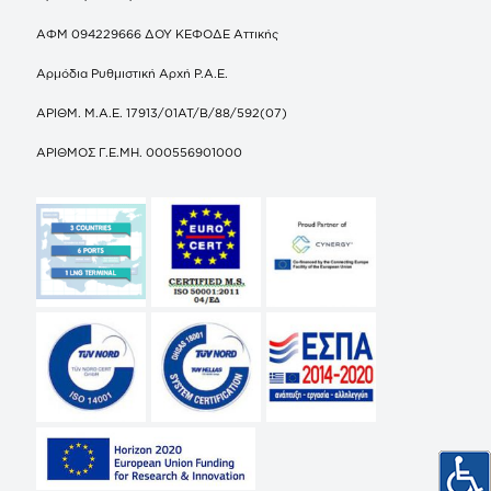
ΑΦΜ 094229666 ΔΟΥ ΚΕΦΟΔΕ Αττικής
Αρμόδια Ρυθμιστική Αρχή Ρ.Α.Ε.
ΑΡΙΘΜ. Μ.Α.Ε. 17913/01ΑΤ/Β/88/592(07)
ΑΡΙΘΜΟΣ Γ.Ε.ΜΗ. 000556901000