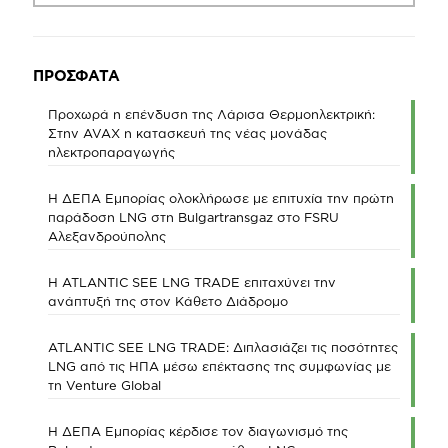
ΠΡΟΣΦΑΤΑ
Προχωρά η επένδυση της Λάρισα Θερμοηλεκτρική:
Στην AVAX η κατασκευή της νέας μονάδας
ηλεκτροπαραγωγής
Η ΔΕΠΑ Εμπορίας ολοκλήρωσε με επιτυχία την πρώτη
παράδοση LNG στη Bulgartransgaz στο FSRU
Αλεξανδρούπολης
Η ATLANTIC SEE LNG TRADE επιταχύνει την
ανάπτυξή της στον Κάθετο Διάδρομο
ATLANTIC SEE LNG TRADE: Διπλασιάζει τις ποσότητες
LNG από τις ΗΠΑ μέσω επέκτασης της συμφωνίας με
τη Venture Global
Η ΔΕΠΑ Εμπορίας κέρδισε τον διαγωνισμό της