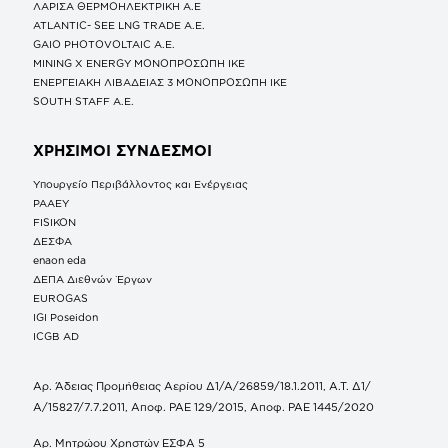
ΛΑΡΙΣΑ ΘΕΡΜΟΗΛΕΚΤΡΙΚΗ A.E
ATLANTIC- SEE LNG TRADE A.E.
GAIO PHOTOVOLTAIC Α.Ε.
MINING X ENERGY ΜΟΝΟΠΡΟΣΩΠΗ ΙΚΕ
ΕΝΕΡΓΕΙΑΚΗ ΛΙΒΑΔΕΙΑΣ 3 ΜΟΝΟΠΡΟΣΩΠΗ ΙΚΕ
SOUTH STAFF Α.Ε.
ΧΡΗΣΙΜΟΙ ΣΥΝΔΕΣΜΟΙ
Υπουργείο Περιβάλλοντος και Ενέργειας
ΡΑΑΕΥ
FISIKON
ΔΕΣΦΑ
enaon eda
ΔΕΠΑ Διεθνών Έργων
EUROGAS
IGI Poseidon
ICGB AD
Αρ. Άδειας Προμήθειας Αερίου Δ1/Α/26859/18.1.2011, Α.Τ. Δ1/
Α/15827/7.7.2011, Αποφ. ΡΑΕ 129/2015, Αποφ. ΡΑΕ 1445/2020
Αρ. Μητρώου Χρηστών ΕΣΦΑ 5