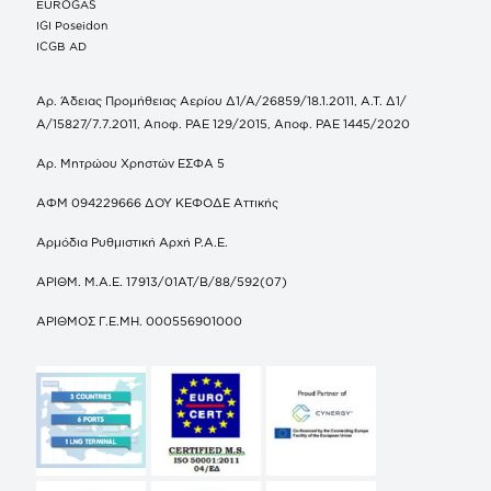
EUROGAS
IGI Poseidon
ICGB AD
Αρ. Άδειας Προμήθειας Αερίου Δ1/Α/26859/18.1.2011, Α.Τ. Δ1/
Α/15827/7.7.2011, Αποφ. ΡΑΕ 129/2015, Αποφ. ΡΑΕ 1445/2020
Αρ. Μητρώου Χρηστών ΕΣΦΑ 5
ΑΦΜ 094229666 ΔΟΥ ΚΕΦΟΔΕ Αττικής
Αρμόδια Ρυθμιστική Αρχή Ρ.Α.Ε.
ΑΡΙΘΜ. Μ.Α.Ε. 17913/01ΑΤ/Β/88/592(07)
ΑΡΙΘΜΟΣ Γ.Ε.ΜΗ. 000556901000