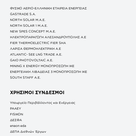
ΦΥΣΙΚΟ ΑΕΡΙΟ-ΕΛΛΗΝΙΚΗ ΕΤΑΙΡΕΙΑ ΕΝΕΡΓΕΙΑΣ
GASTRADE S.A.
NORTH SOLAR M.Α.Ε.
NORTH SOLAR 1 M.Α.Ε.
NEW SPES CONCEPT Μ.Α.Ε.
ΗΛΕΚΤΡΟΠΑΡΑΓΩΓΗ ΑΛΕΞΑΝΔΡΟΥΠΟΛΗΣ A.E
FIER THERMOELECTRIC FIER SHA
ΛΑΡΙΣΑ ΘΕΡΜΟΗΛΕΚΤΡΙΚΗ A.E
ATLANTIC- SEE LNG TRADE A.E.
GAIO PHOTOVOLTAIC Α.Ε.
MINING X ENERGY ΜΟΝΟΠΡΟΣΩΠΗ ΙΚΕ
ΕΝΕΡΓΕΙΑΚΗ ΛΙΒΑΔΕΙΑΣ 3 ΜΟΝΟΠΡΟΣΩΠΗ ΙΚΕ
SOUTH STAFF Α.Ε.
ΧΡΗΣΙΜΟΙ ΣΥΝΔΕΣΜΟΙ
Υπουργείο Περιβάλλοντος και Ενέργειας
ΡΑΑΕΥ
FISIKON
ΔΕΣΦΑ
enaon eda
ΔΕΠΑ Διεθνών Έργων