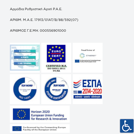
Αρμόδια Ρυθμιστική Αρχή Ρ.Α.Ε.
ΑΡΙΘΜ. Μ.Α.Ε. 17913/01ΑΤ/Β/88/592(07)
ΑΡΙΘΜΟΣ Γ.Ε.ΜΗ. 000556901000