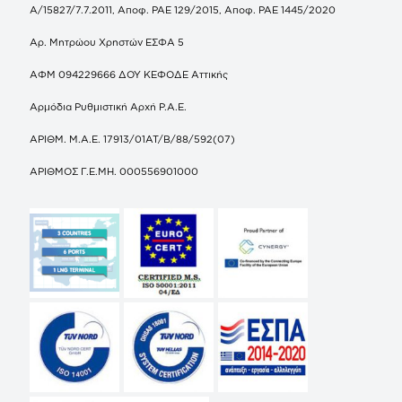
Α/15827/7.7.2011, Αποφ. ΡΑΕ 129/2015, Αποφ. ΡΑΕ 1445/2020
Αρ. Μητρώου Χρηστών ΕΣΦΑ 5
ΑΦΜ 094229666 ΔΟΥ ΚΕΦΟΔΕ Αττικής
Αρμόδια Ρυθμιστική Αρχή Ρ.Α.Ε.
ΑΡΙΘΜ. Μ.Α.Ε. 17913/01ΑΤ/Β/88/592(07)
ΑΡΙΘΜΟΣ Γ.Ε.ΜΗ. 000556901000