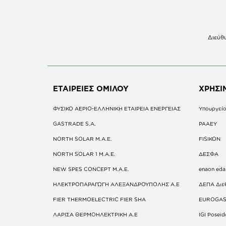
Διεύθυ
ΕΤΑΙΡΕΙΕΣ
ΟΜΙΛΟΥ
ΧΡΗΣΙ
ΦΥΣΙΚΟ ΑΕΡΙΟ-ΕΛΛΗΝΙΚΗ ΕΤΑΙΡΕΙΑ ΕΝΕΡΓΕΙΑΣ
Υπουργείο
GASTRADE S.A.
ΡΑΑΕΥ
NORTH SOLAR M.Α.Ε.
FISIKON
NORTH SOLAR 1 M.Α.Ε.
ΔΕΣΦΑ
NEW SPES CONCEPT Μ.Α.Ε.
enaon eda
ΗΛΕΚΤΡΟΠΑΡΑΓΩΓΗ ΑΛΕΞΑΝΔΡΟΥΠΟΛΗΣ A.E
ΔΕΠΑ Διε
FIER THERMOELECTRIC FIER SHA
EUROGA
ΛΑΡΙΣΑ ΘΕΡΜΟΗΛΕΚΤΡΙΚΗ A.E
IGI Posei