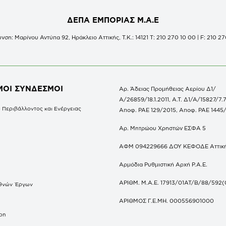
ΔΕΠΑ ΕΜΠΟΡΙΑΣ Μ.Α.Ε
νση: Μαρίνου Αντύπα 92, Ηράκλειο Αττικής, Τ.Κ.: 14121 Τ: 210 270 10 00 | F: 210 27
ΜΟΙ ΣΥΝΔΕΣΜΟΙ
Αρ. Άδειας Προμήθειας Αερίου Δ1/
Α/26859/18.1.2011, Α.Τ. Δ1/Α/15827/7.7
 Περιβάλλοντος και Ενέργειας
Αποφ. ΡΑΕ 129/2015, Αποφ. ΡΑΕ 1445
Αρ. Μητρώου Χρηστών ΕΣΦΑ 5
ΑΦΜ 094229666 ΔΟΥ ΚΕΦΟΔΕ Αττικ
Αρμόδια Ρυθμιστική Αρχή Ρ.Α.Ε.
ΑΡΙΘΜ. Μ.Α.Ε. 17913/01ΑΤ/Β/88/592(
θνών Έργων
S
ΑΡΙΘΜΟΣ Γ.Ε.ΜΗ. 000556901000
don