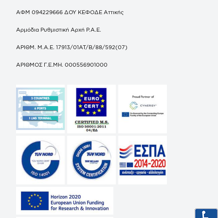
ΑΦΜ 094229666 ΔΟΥ ΚΕΦΟΔΕ Αττικής
Αρμόδια Ρυθμιστική Αρχή Ρ.Α.Ε.
ΑΡΙΘΜ. Μ.Α.Ε. 17913/01ΑΤ/Β/88/592(07)
ΑΡΙΘΜΟΣ Γ.Ε.ΜΗ. 000556901000