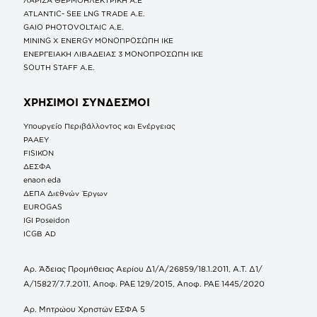
ATLANTIC- SEE LNG TRADE A.E.
GAIO PHOTOVOLTAIC Α.Ε.
MINING X ENERGY ΜΟΝΟΠΡΟΣΩΠΗ ΙΚΕ
ΕΝΕΡΓΕΙΑΚΗ ΛΙΒΑΔΕΙΑΣ 3 ΜΟΝΟΠΡΟΣΩΠΗ ΙΚΕ
SOUTH STAFF Α.Ε.
ΧΡΗΣΙΜΟΙ ΣΥΝΔΕΣΜΟΙ
Υπουργείο Περιβάλλοντος και Ενέργειας
ΡΑΑΕΥ
FISIKON
ΔΕΣΦΑ
enaon eda
ΔΕΠΑ Διεθνών Έργων
EUROGAS
IGI Poseidon
ICGB AD
Αρ. Άδειας Προμήθειας Αερίου Δ1/Α/26859/18.1.2011, Α.Τ. Δ1/
Α/15827/7.7.2011, Αποφ. ΡΑΕ 129/2015, Αποφ. ΡΑΕ 1445/2020
Αρ. Μητρώου Χρηστών ΕΣΦΑ 5