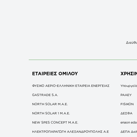
Διεύθυ
ΕΤΑΙΡΕΙΕΣ
ΟΜΙΛΟΥ
ΧΡΗΣΙ
ΦΥΣΙΚΟ ΑΕΡΙΟ-ΕΛΛΗΝΙΚΗ ΕΤΑΙΡΕΙΑ ΕΝΕΡΓΕΙΑΣ
Υπουργείο
GASTRADE S.A.
ΡΑΑΕΥ
NORTH SOLAR M.Α.Ε.
FISIKON
NORTH SOLAR 1 M.Α.Ε.
ΔΕΣΦΑ
NEW SPES CONCEPT Μ.Α.Ε.
enaon eda
ΗΛΕΚΤΡΟΠΑΡΑΓΩΓΗ ΑΛΕΞΑΝΔΡΟΥΠΟΛΗΣ A.E
ΔΕΠΑ Διε