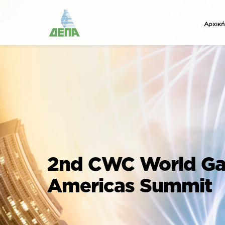
Αρχική
2nd CWC World Gas 
Americas Summit