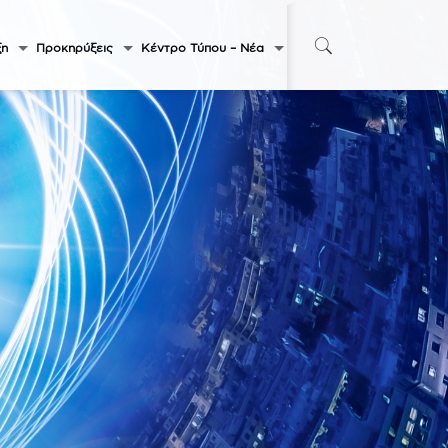
ξη
Προκηρύξεις
Κέντρο Τύπου – Νέα