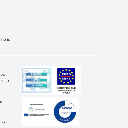
0 10 10
.2011,
/2020
ής
07)