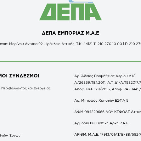
ΔΕΠΑ ΕΜΠΟΡΙΑΣ Μ.Α.Ε
νση: Μαρίνου Αντύπα 92, Ηράκλειο Αττικής, Τ.Κ.: 14121 Τ: 210 270 10 00 | F: 210 27
ΜΟΙ ΣΥΝΔΕΣΜΟΙ
Αρ. Άδειας Προμήθειας Αερίου Δ1/
Α/26859/18.1.2011, Α.Τ. Δ1/Α/15827/7.7
 Περιβάλλοντος και Ενέργειας
Αποφ. ΡΑΕ 129/2015, Αποφ. ΡΑΕ 1445
Αρ. Μητρώου Χρηστών ΕΣΦΑ 5
ΑΦΜ 094229666 ΔΟΥ ΚΕΦΟΔΕ Αττικ
Αρμόδια Ρυθμιστική Αρχή Ρ.Α.Ε.
ΑΡΙΘΜ. Μ.Α.Ε. 17913/01ΑΤ/Β/88/592(
θνών Έργων