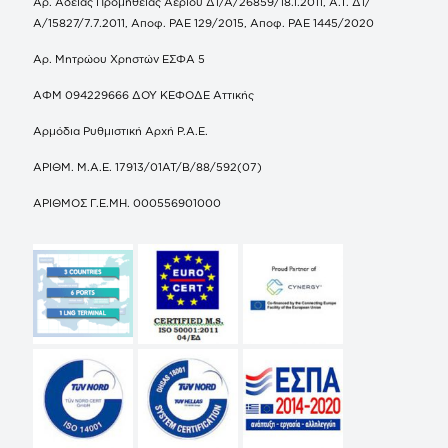
Αρ. Άδειας Προμήθειας Αερίου Δ1/Α/26859/18.1.2011, Α.Τ. Δ1/
Α/15827/7.7.2011, Αποφ. ΡΑΕ 129/2015, Αποφ. ΡΑΕ 1445/2020
Αρ. Μητρώου Χρηστών ΕΣΦΑ 5
ΑΦΜ 094229666 ΔΟΥ ΚΕΦΟΔΕ Αττικής
Αρμόδια Ρυθμιστική Αρχή Ρ.Α.Ε.
ΑΡΙΘΜ. Μ.Α.Ε. 17913/01ΑΤ/Β/88/592(07)
ΑΡΙΘΜΟΣ Γ.Ε.ΜΗ. 000556901000