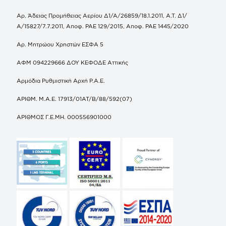
Αρ. Άδειας Προμήθειας Αερίου Δ1/Α/26859/18.1.2011, Α.Τ. Δ1/
Α/15827/7.7.2011, Αποφ. ΡΑΕ 129/2015, Αποφ. ΡΑΕ 1445/2020
Αρ. Μητρώου Χρηστών ΕΣΦΑ 5
ΑΦΜ 094229666 ΔΟΥ ΚΕΦΟΔΕ Αττικής
Αρμόδια Ρυθμιστική Αρχή Ρ.Α.Ε.
ΑΡΙΘΜ. Μ.Α.Ε. 17913/01ΑΤ/Β/88/592(07)
ΑΡΙΘΜΟΣ Γ.Ε.ΜΗ. 000556901000