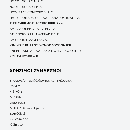
NORTH SOLAR M.Α.Ε.
NORTH SOLAR 1 M.Α.Ε.
NEW SPES CONCEPT Μ.Α.Ε.
ΗΛΕΚΤΡΟΠΑΡΑΓΩΓΗ ΑΛΕΞΑΝΔΡΟΥΠΟΛΗΣ A.E
FIER THERMOELECTRIC FIER SHA
ΛΑΡΙΣΑ ΘΕΡΜΟΗΛΕΚΤΡΙΚΗ A.E
ATLANTIC- SEE LNG TRADE A.E.
GAIO PHOTOVOLTAIC Α.Ε.
MINING X ENERGY ΜΟΝΟΠΡΟΣΩΠΗ ΙΚΕ
ΕΝΕΡΓΕΙΑΚΗ ΛΙΒΑΔΕΙΑΣ 3 ΜΟΝΟΠΡΟΣΩΠΗ ΙΚΕ
SOUTH STAFF Α.Ε.
ΧΡΗΣΙΜΟΙ ΣΥΝΔΕΣΜΟΙ
Υπουργείο Περιβάλλοντος και Ενέργειας
ΡΑΑΕΥ
FISIKON
ΔΕΣΦΑ
enaon eda
ΔΕΠΑ Διεθνών Έργων
EUROGAS
IGI Poseidon
ICGB AD