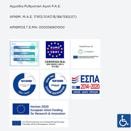
Αρμόδια Ρυθμιστική Αρχή Ρ.Α.Ε.
ΑΡΙΘΜ. Μ.Α.Ε. 17913/01ΑΤ/Β/88/592(07)
ΑΡΙΘΜΟΣ Γ.Ε.ΜΗ. 000556901000