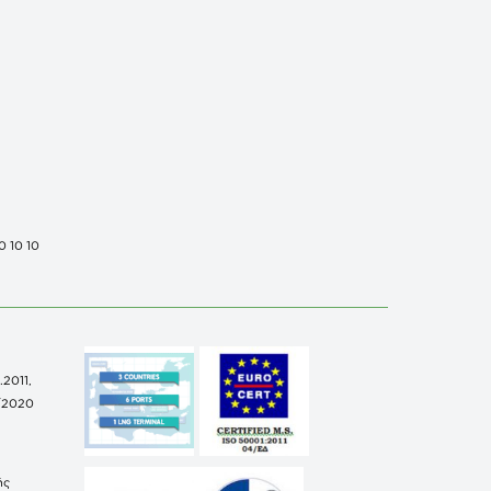
0 10 10
.2011,
/2020
ής