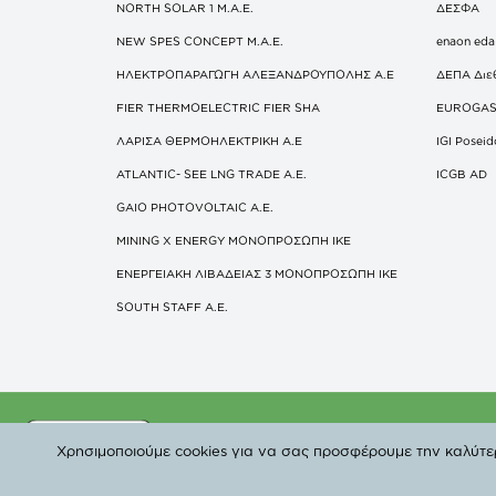
NORTH SOLAR 1 M.Α.Ε.
ΔΕΣΦΑ
NEW SPES CONCEPT Μ.Α.Ε.
enaon eda
ΗΛΕΚΤΡΟΠΑΡΑΓΩΓΗ ΑΛΕΞΑΝΔΡΟΥΠΟΛΗΣ A.E
ΔΕΠΑ Διε
FIER THERMOELECTRIC FIER SHA
EUROGA
ΛΑΡΙΣΑ ΘΕΡΜΟΗΛΕΚΤΡΙΚΗ A.E
IGI Posei
ATLANTIC- SEE LNG TRADE A.E.
ICGB AD
GAIO PHOTOVOLTAIC Α.Ε.
MINING X ENERGY ΜΟΝΟΠΡΟΣΩΠΗ ΙΚΕ
ΕΝΕΡΓΕΙΑΚΗ ΛΙΒΑΔΕΙΑΣ 3 ΜΟΝΟΠΡΟΣΩΠΗ ΙΚΕ
SOUTH STAFF Α.Ε.
© Copyright 2019 
Χρησιμοποιούμε cookies για να σας προσφέρουμε την καλύτερη