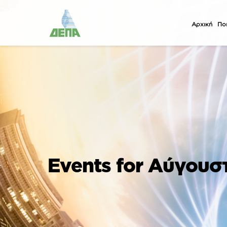
Αρχική
Ποι
Events for Αύγουσ