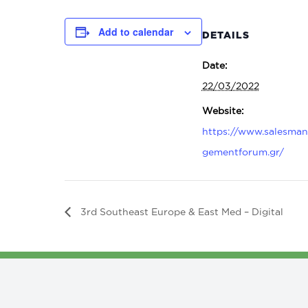
Add to calendar
DETAILS
Date:
22/03/2022
Website:
https://www.salesma
gementforum.gr/
3rd Southeast Europe & East Med – Digital