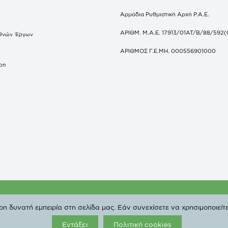
Αρμόδια Ρυθμιστική Αρχή Ρ.Α.Ε.
ΑΡΙΘΜ. Μ.Α.Ε. 17913/01ΑΤ/Β/88/592(
θνών Έργων
S
ΑΡΙΘΜΟΣ Γ.Ε.ΜΗ. 000556901000
don
ΔΕΠΑ | All Rights Reserved. |
Πολιτική Προστασίας Προσ
 δυνατή εμπειρία στη σελίδα μας. Εάν συνεχίσετε να χρησιμοποιείτε
Εντάξει
Πολιτική cookies