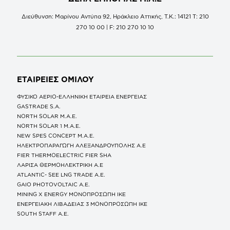
Διεύθυνση: Μαρίνου Αντύπα 92, Ηράκλειο Αττικής, Τ.Κ.: 14121 Τ: 210
270 10 00 | F: 210 270 10 10
ΕΤΑΙΡΕΙΕΣ
ΟΜΙΛΟΥ
ΦΥΣΙΚΟ ΑΕΡΙΟ-ΕΛΛΗΝΙΚΗ ΕΤΑΙΡΕΙΑ ΕΝΕΡΓΕΙΑΣ
GASTRADE S.A.
NORTH SOLAR M.Α.Ε.
NORTH SOLAR 1 M.Α.Ε.
NEW SPES CONCEPT Μ.Α.Ε.
ΗΛΕΚΤΡΟΠΑΡΑΓΩΓΗ ΑΛΕΞΑΝΔΡΟΥΠΟΛΗΣ A.E
FIER THERMOELECTRIC FIER SHA
ΛΑΡΙΣΑ ΘΕΡΜΟΗΛΕΚΤΡΙΚΗ A.E
ATLANTIC- SEE LNG TRADE A.E.
GAIO PHOTOVOLTAIC Α.Ε.
MINING X ENERGY ΜΟΝΟΠΡΟΣΩΠΗ ΙΚΕ
ΕΝΕΡΓΕΙΑΚΗ ΛΙΒΑΔΕΙΑΣ 3 ΜΟΝΟΠΡΟΣΩΠΗ ΙΚΕ
SOUTH STAFF Α.Ε.