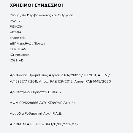
ΧΡΗΣΙΜΟΙ ΣΥΝΔΕΣΜΟΙ
Υπουργείο Περιβάλλοντος και Ενέργειας
ΡΑΑΕΥ
FISIKON
ΔΕΣΦΑ
enaon eda
ΔΕΠΑ Διεθνών Έργων
EUROGAS
IGI Poseidon
ICGB AD
Αρ. Άδειας Προμήθειας Αερίου Δ1/Α/26859/18.1.2011, Α.Τ. Δ1/
Α/15827/7.7.2011, Αποφ. ΡΑΕ 129/2015, Αποφ. ΡΑΕ 1445/2020
Αρ. Μητρώου Χρηστών ΕΣΦΑ 5
ΑΦΜ 094229666 ΔΟΥ ΚΕΦΟΔΕ Αττικής
Αρμόδια Ρυθμιστική Αρχή Ρ.Α.Ε.
ΑΡΙΘΜ. Μ.Α.Ε. 17913/01ΑΤ/Β/88/592(07)