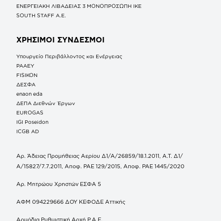
ΕΝΕΡΓΕΙΑΚΗ ΛΙΒΑΔΕΙΑΣ 3 ΜΟΝΟΠΡΟΣΩΠΗ ΙΚΕ
SOUTH STAFF Α.Ε.
ΧΡΗΣΙΜΟΙ ΣΥΝΔΕΣΜΟΙ
Υπουργείο Περιβάλλοντος και Ενέργειας
ΡΑΑΕΥ
FISIKON
ΔΕΣΦΑ
enaon eda
ΔΕΠΑ Διεθνών Έργων
EUROGAS
IGI Poseidon
ICGB AD
Αρ. Άδειας Προμήθειας Αερίου Δ1/Α/26859/18.1.2011, Α.Τ. Δ1/
Α/15827/7.7.2011, Αποφ. ΡΑΕ 129/2015, Αποφ. ΡΑΕ 1445/2020
Αρ. Μητρώου Χρηστών ΕΣΦΑ 5
ΑΦΜ 094229666 ΔΟΥ ΚΕΦΟΔΕ Αττικής
Αρμόδια Ρυθμιστική Αρχή Ρ.Α.Ε.