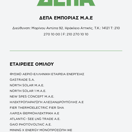
ΔΕΠΑ ΕΜΠΟΡΙΑΣ Μ.Α.Ε
Διεύθυνση: Μαρίνου Αντύπα 92, Ηράκλειο Αττικής, Τ.Κ.: 14121 Τ: 210
270 10 00 | F: 210 270 10 10
ΕΤΑΙΡΕΙΕΣ
ΟΜΙΛΟΥ
ΦΥΣΙΚΟ ΑΕΡΙΟ-ΕΛΛΗΝΙΚΗ ΕΤΑΙΡΕΙΑ ΕΝΕΡΓΕΙΑΣ
GASTRADE S.A.
NORTH SOLAR M.Α.Ε.
NORTH SOLAR 1 M.Α.Ε.
NEW SPES CONCEPT Μ.Α.Ε.
ΗΛΕΚΤΡΟΠΑΡΑΓΩΓΗ ΑΛΕΞΑΝΔΡΟΥΠΟΛΗΣ A.E
FIER THERMOELECTRIC FIER SHA
ΛΑΡΙΣΑ ΘΕΡΜΟΗΛΕΚΤΡΙΚΗ A.E
ATLANTIC- SEE LNG TRADE A.E.
GAIO PHOTOVOLTAIC Α.Ε.
MINING X ENERGY ΜΟΝΟΠΡΟΣΩΠΗ ΙΚΕ