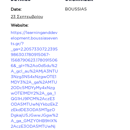
BOUSSIAS
Date:
23 Σεπτεμβρίου
Website:
https://learninganddev
elopment.boussiaseven
ts.gr/?
_ga=2.205733072.2395
98630.1780915067-
1568790623.178091506
6&_gl=1%2Ao0d5du%2
A_gcl_au%2AMjA3NTU
3Nzg3NS4xNzgwOTE1
MDY3%2A_ga%2AMTU
2ODc5MDYyMy4xNzg
wOTE1MDY2%2A_ga_1
QG1HJ9PCM%2AczE3
ODA5MTUwNjYkbzEkZ
zEkdDE3ODA5MTgzO
DgkajU5JGwwJGgw%2
A_ga_GMZY0HB9HX%
2AczE3ODA5MTUwNj