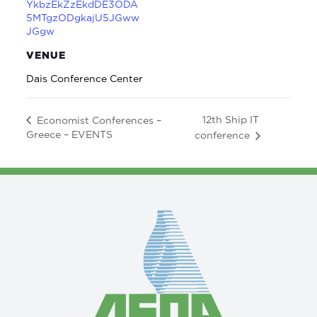
YkbzEkZzEkdDE3ODA
5MTgzODgkajU5JGww
JGgw
VENUE
Dais Conference Center
12th Ship IT
Economist Conferences –
Greece – EVENTS
conference