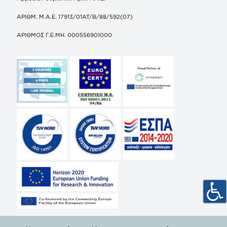
ΑΡΙΘΜ. Μ.Α.Ε. 17913/01ΑΤ/Β/88/592(07)
ΑΡΙΘΜΟΣ Γ.Ε.ΜΗ. 000556901000