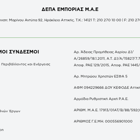
ΔΕΠΑ ΕΜΠΟΡΙΑΣ Μ.Α.Ε
νση: Μαρίνου Αντύπα 92, Ηράκλειο Αττικής, Τ.Κ.: 14121 Τ: 210 270 10 00 | F: 210 27
ΜΟΙ ΣΥΝΔΕΣΜΟΙ
Αρ. Άδειας Προμήθειας Αερίου Δ1/
Α/26859/18.1.2011, Α.Τ. Δ1/Α/15827/7.7
 Περιβάλλοντος και Ενέργειας
Αποφ. ΡΑΕ 129/2015, Αποφ. ΡΑΕ 1445
Αρ. Μητρώου Χρηστών ΕΣΦΑ 5
ΑΦΜ 094229666 ΔΟΥ ΚΕΦΟΔΕ Αττικ
Αρμόδια Ρυθμιστική Αρχή Ρ.Α.Ε.
ΑΡΙΘΜ. Μ.Α.Ε. 17913/01ΑΤ/Β/88/592(
θνών Έργων
S
ΑΡΙΘΜΟΣ Γ.Ε.ΜΗ. 000556901000
don