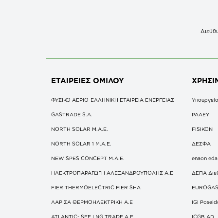
Διεύθυ
ΕΤΑΙΡΕΙΕΣ
ΟΜΙΛΟΥ
ΧΡΗΣΙ
ΦΥΣΙΚΟ ΑΕΡΙΟ-ΕΛΛΗΝΙΚΗ ΕΤΑΙΡΕΙΑ ΕΝΕΡΓΕΙΑΣ
Υπουργείο
GASTRADE S.A.
ΡΑΑΕΥ
NORTH SOLAR M.Α.Ε.
FISIKON
NORTH SOLAR 1 M.Α.Ε.
ΔΕΣΦΑ
NEW SPES CONCEPT Μ.Α.Ε.
enaon eda
ΗΛΕΚΤΡΟΠΑΡΑΓΩΓΗ ΑΛΕΞΑΝΔΡΟΥΠΟΛΗΣ A.E
ΔΕΠΑ Διε
FIER THERMOELECTRIC FIER SHA
EUROGA
ΛΑΡΙΣΑ ΘΕΡΜΟΗΛΕΚΤΡΙΚΗ A.E
IGI Posei
ATLANTIC- SEE LNG TRADE A.E.
ICGB AD