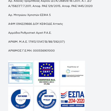
Αρ. Άδειας Προμήθειας Αερίου Δ1/Α/26859/18.1.2011, Α.Τ. Δ1/
Α/15827/7.7.2011, Αποφ. ΡΑΕ 129/2015, Αποφ. ΡΑΕ 1445/2020
Αρ. Μητρώου Χρηστών ΕΣΦΑ 5
ΑΦΜ 094229666 ΔΟΥ ΚΕΦΟΔΕ Αττικής
Αρμόδια Ρυθμιστική Αρχή Ρ.Α.Ε.
ΑΡΙΘΜ. Μ.Α.Ε. 17913/01ΑΤ/Β/88/592(07)
ΑΡΙΘΜΟΣ Γ.Ε.ΜΗ. 000556901000