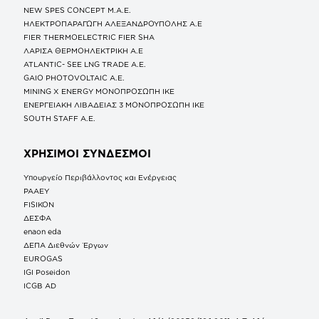
NEW SPES CONCEPT Μ.Α.Ε.
ΗΛΕΚΤΡΟΠΑΡΑΓΩΓΗ ΑΛΕΞΑΝΔΡΟΥΠΟΛΗΣ A.E
FIER THERMOELECTRIC FIER SHA
ΛΑΡΙΣΑ ΘΕΡΜΟΗΛΕΚΤΡΙΚΗ A.E
ATLANTIC- SEE LNG TRADE A.E.
GAIO PHOTOVOLTAIC Α.Ε.
MINING X ENERGY ΜΟΝΟΠΡΟΣΩΠΗ ΙΚΕ
ΕΝΕΡΓΕΙΑΚΗ ΛΙΒΑΔΕΙΑΣ 3 ΜΟΝΟΠΡΟΣΩΠΗ ΙΚΕ
SOUTH STAFF Α.Ε.
ΧΡΗΣΙΜΟΙ ΣΥΝΔΕΣΜΟΙ
Υπουργείο Περιβάλλοντος και Ενέργειας
ΡΑΑΕΥ
FISIKON
ΔΕΣΦΑ
enaon eda
ΔΕΠΑ Διεθνών Έργων
EUROGAS
IGI Poseidon
ICGB AD