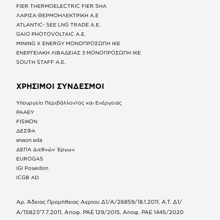
FIER THERMOELECTRIC FIER SHA
ΛΑΡΙΣΑ ΘΕΡΜΟΗΛΕΚΤΡΙΚΗ A.E
ATLANTIC- SEE LNG TRADE A.E.
GAIO PHOTOVOLTAIC Α.Ε.
MINING X ENERGY ΜΟΝΟΠΡΟΣΩΠΗ ΙΚΕ
ΕΝΕΡΓΕΙΑΚΗ ΛΙΒΑΔΕΙΑΣ 3 ΜΟΝΟΠΡΟΣΩΠΗ ΙΚΕ
SOUTH STAFF Α.Ε.
ΧΡΗΣΙΜΟΙ ΣΥΝΔΕΣΜΟΙ
Υπουργείο Περιβάλλοντος και Ενέργειας
ΡΑΑΕΥ
FISIKON
ΔΕΣΦΑ
enaon eda
ΔΕΠΑ Διεθνών Έργων
EUROGAS
IGI Poseidon
ICGB AD
Αρ. Άδειας Προμήθειας Αερίου Δ1/Α/26859/18.1.2011, Α.Τ. Δ1/
Α/15827/7.7.2011, Αποφ. ΡΑΕ 129/2015, Αποφ. ΡΑΕ 1445/2020