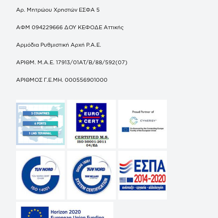
Αρ. Μητρώου Χρηστών ΕΣΦΑ 5
ΑΦΜ 094229666 ΔΟΥ ΚΕΦΟΔΕ Αττικής
Αρμόδια Ρυθμιστική Αρχή Ρ.Α.Ε.
ΑΡΙΘΜ. Μ.Α.Ε. 17913/01ΑΤ/Β/88/592(07)
ΑΡΙΘΜΟΣ Γ.Ε.ΜΗ. 000556901000