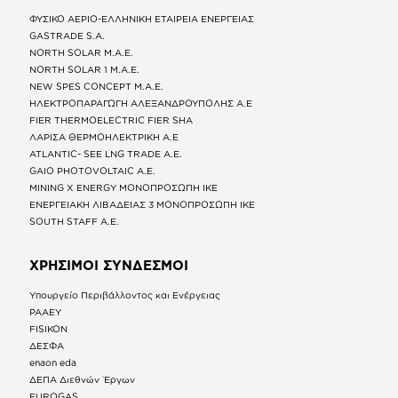
ΦΥΣΙΚΟ ΑΕΡΙΟ-ΕΛΛΗΝΙΚΗ ΕΤΑΙΡΕΙΑ ΕΝΕΡΓΕΙΑΣ
GASTRADE S.A.
NORTH SOLAR M.Α.Ε.
NORTH SOLAR 1 M.Α.Ε.
NEW SPES CONCEPT Μ.Α.Ε.
ΗΛΕΚΤΡΟΠΑΡΑΓΩΓΗ ΑΛΕΞΑΝΔΡΟΥΠΟΛΗΣ A.E
FIER THERMOELECTRIC FIER SHA
ΛΑΡΙΣΑ ΘΕΡΜΟΗΛΕΚΤΡΙΚΗ A.E
ATLANTIC- SEE LNG TRADE A.E.
GAIO PHOTOVOLTAIC Α.Ε.
MINING X ENERGY ΜΟΝΟΠΡΟΣΩΠΗ ΙΚΕ
ΕΝΕΡΓΕΙΑΚΗ ΛΙΒΑΔΕΙΑΣ 3 ΜΟΝΟΠΡΟΣΩΠΗ ΙΚΕ
SOUTH STAFF Α.Ε.
ΧΡΗΣΙΜΟΙ ΣΥΝΔΕΣΜΟΙ
Υπουργείο Περιβάλλοντος και Ενέργειας
ΡΑΑΕΥ
FISIKON
ΔΕΣΦΑ
enaon eda
ΔΕΠΑ Διεθνών Έργων
EUROGAS