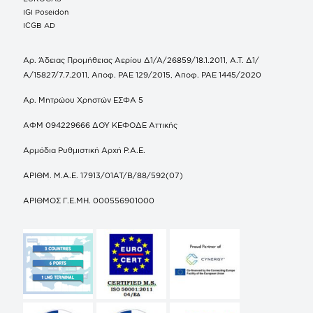
IGI Poseidon
ICGB AD
Αρ. Άδειας Προμήθειας Αερίου Δ1/Α/26859/18.1.2011, Α.Τ. Δ1/
Α/15827/7.7.2011, Αποφ. ΡΑΕ 129/2015, Αποφ. ΡΑΕ 1445/2020
Αρ. Μητρώου Χρηστών ΕΣΦΑ 5
ΑΦΜ 094229666 ΔΟΥ ΚΕΦΟΔΕ Αττικής
Αρμόδια Ρυθμιστική Αρχή Ρ.Α.Ε.
ΑΡΙΘΜ. Μ.Α.Ε. 17913/01ΑΤ/Β/88/592(07)
ΑΡΙΘΜΟΣ Γ.Ε.ΜΗ. 000556901000