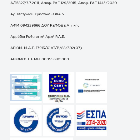
Α/15827/7.7.2011, Αποφ. ΡΑΕ 129/2015, Αποφ. ΡΑΕ 1445/2020
Αρ. Μητρώου Χρηστών ΕΣΦΑ 5
ΑΦΜ 094229666 ΔΟΥ ΚΕΦΟΔΕ Αττικής
Αρμόδια Ρυθμιστική Αρχή Ρ.Α.Ε.
ΑΡΙΘΜ. Μ.Α.Ε. 17913/01ΑΤ/Β/88/592(07)
ΑΡΙΘΜΟΣ Γ.Ε.ΜΗ. 000556901000