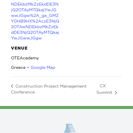
NDEkbzMkZzEkdDE3N
jQ2OTAyMTQkajYwJG
wwJGgw%2A_ga_GMZ
Y0HB9HX%2AczE3NjQ
2OTAwNDEkbzMkZzEk
dDE3NjQ2OTAyMTQkaj
YwJGwwJGgw
VENUE
OTEAcademy
Greece
+ Google Map
CX
Construction Project Management
Conference
Summit