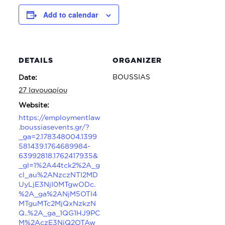
Add to calendar
DETAILS
ORGANIZER
BOUSSIAS
Date:
27 Ιανουαρίου
Website:
https://employmentlaw
.boussiasevents.gr/?
_ga=2.178348004.1399
581439.1764689984-
63992818.1762417935&
_gl=1%2A44tck2%2A_g
cl_au%2ANzczNTI2MD
UyLjE3NjI0MTgwODc.
%2A_ga%2ANjM5OTI4
MTguMTc2MjQxNzkzN
Q..%2A_ga_1QG1HJ9PC
M%2AczE3NjQ2OTAw