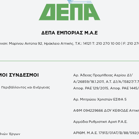
ΔΕΠΑ ΕΜΠΟΡΙΑΣ Μ.Α.Ε
νση: Μαρίνου Αντύπα 92, Ηράκλειο Αττικής, Τ.Κ.: 14121 Τ: 210 270 10 00 | F: 210 27
ΜΟΙ ΣΥΝΔΕΣΜΟΙ
Αρ. Άδειας Προμήθειας Αερίου Δ1/
Α/26859/18.1.2011, Α.Τ. Δ1/Α/15827/7.7
 Περιβάλλοντος και Ενέργειας
Αποφ. ΡΑΕ 129/2015, Αποφ. ΡΑΕ 1445
Αρ. Μητρώου Χρηστών ΕΣΦΑ 5
ΑΦΜ 094229666 ΔΟΥ ΚΕΦΟΔΕ Αττικ
Αρμόδια Ρυθμιστική Αρχή Ρ.Α.Ε.
ΑΡΙΘΜ. Μ.Α.Ε. 17913/01ΑΤ/Β/88/592(
θνών Έργων