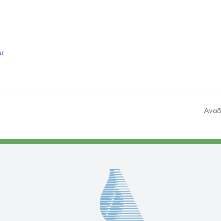
at
Αναδ