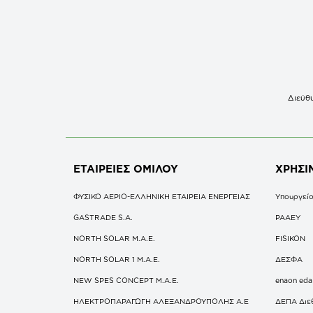
Διεύθυ
ΕΤΑΙΡΕΙΕΣ
ΟΜΙΛΟΥ
ΧΡΗΣΙ
ΦΥΣΙΚΟ ΑΕΡΙΟ-ΕΛΛΗΝΙΚΗ ΕΤΑΙΡΕΙΑ ΕΝΕΡΓΕΙΑΣ
Υπουργείο
GASTRADE S.A.
ΡΑΑΕΥ
NORTH SOLAR M.Α.Ε.
FISIKON
NORTH SOLAR 1 M.Α.Ε.
ΔΕΣΦΑ
NEW SPES CONCEPT Μ.Α.Ε.
enaon eda
ΗΛΕΚΤΡΟΠΑΡΑΓΩΓΗ ΑΛΕΞΑΝΔΡΟΥΠΟΛΗΣ A.E
ΔΕΠΑ Διε