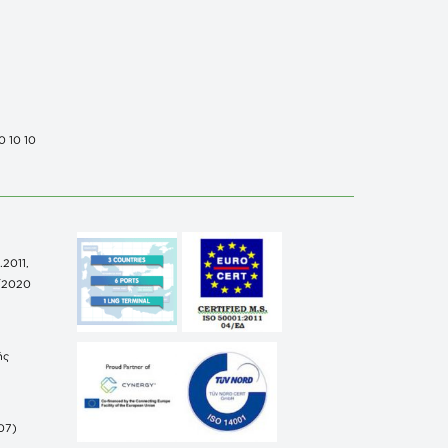
0 10 10
.2011,
/2020
ής
07)