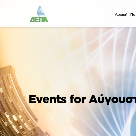
Αρχική
Ποι
Events for Αύγουσ