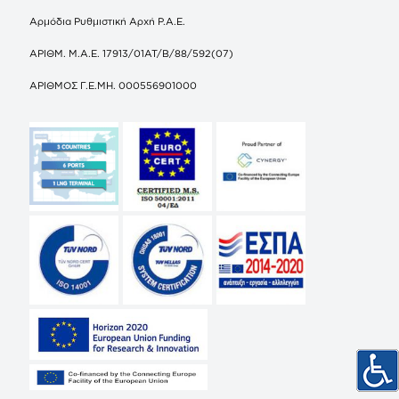
Αρμόδια Ρυθμιστική Αρχή Ρ.Α.Ε.
ΑΡΙΘΜ. Μ.Α.Ε. 17913/01ΑΤ/Β/88/592(07)
ΑΡΙΘΜΟΣ Γ.Ε.ΜΗ. 000556901000