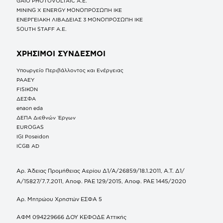
GAIO PHOTOVOLTAIC Α.Ε.
MINING X ENERGY ΜΟΝΟΠΡΟΣΩΠΗ ΙΚΕ
ΕΝΕΡΓΕΙΑΚΗ ΛΙΒΑΔΕΙΑΣ 3 ΜΟΝΟΠΡΟΣΩΠΗ ΙΚΕ
SOUTH STAFF Α.Ε.
ΧΡΗΣΙΜΟΙ ΣΥΝΔΕΣΜΟΙ
Υπουργείο Περιβάλλοντος και Ενέργειας
ΡΑΑΕΥ
FISIKON
ΔΕΣΦΑ
enaon eda
ΔΕΠΑ Διεθνών Έργων
EUROGAS
IGI Poseidon
ICGB AD
Αρ. Άδειας Προμήθειας Αερίου Δ1/Α/26859/18.1.2011, Α.Τ. Δ1/
Α/15827/7.7.2011, Αποφ. ΡΑΕ 129/2015, Αποφ. ΡΑΕ 1445/2020
Αρ. Μητρώου Χρηστών ΕΣΦΑ 5
ΑΦΜ 094229666 ΔΟΥ ΚΕΦΟΔΕ Αττικής